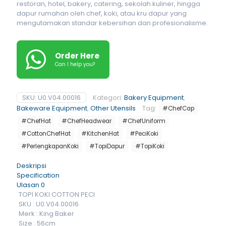
restoran, hotel, bakery, catering, sekolah kuliner, hingga
dapur rumahan oleh chef, koki, atau kru dapur yang
mengutamakan standar kebersihan dan profesionalisme.
Order Here
Can I help you?
SKU:
U0.V04.00016
Kategori:
Bakery Equipment
,
Bakeware Equipment
,
Other Utensils
Tag:
#ChefCap
#ChefHat
#ChefHeadwear
#ChefUniform
#CottonChefHat
#KitchenHat
#PeciKoki
#PerlengkapanKoki
#TopiDapur
#TopiKoki
Deskripsi
Specification
Ulasan
0
TOPI KOKI COTTON PECI
SKU : U0.V04.00016
Merk : King Baker
Size : 56cm