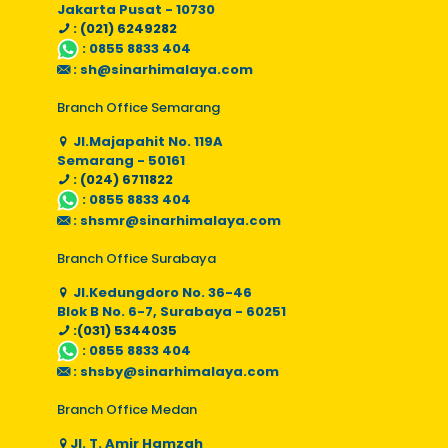
Jakarta Pusat - 10730
: (021) 6249282
:
0855 8833 404
:
sh@sinarhimalaya.com
Branch Office Semarang
Jl.Majapahit No. 119A
Semarang - 50161
: (024) 6711822
:
0855 8833 404
:
shsmr@sinarhimalaya.com
Branch Office Surabaya
Jl.Kedungdoro No. 36-46
Blok B No. 6-7, Surabaya - 60251
:(031) 5344035
:
0855 8833 404
:
shsby@sinarhimalaya.com
Branch Office Medan
Jl. T. Amir Hamzah