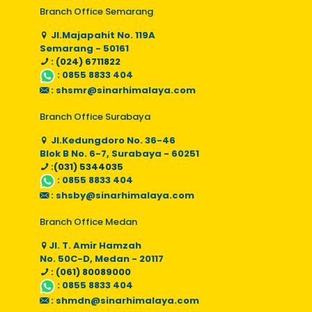
Branch Office Semarang
Jl.Majapahit No. 119A
Semarang - 50161
: (024) 6711822
:
0855 8833 404
:
shsmr@sinarhimalaya.com
Branch Office Surabaya
Jl.Kedungdoro No. 36-46
Blok B No. 6-7, Surabaya - 60251
:(031) 5344035
:
0855 8833 404
:
shsby@sinarhimalaya.com
Branch Office Medan
Jl. T. Amir Hamzah
No. 50C-D, Medan - 20117
: (061) 80089000
:
0855 8833 404
:
shmdn@sinarhimalaya.com