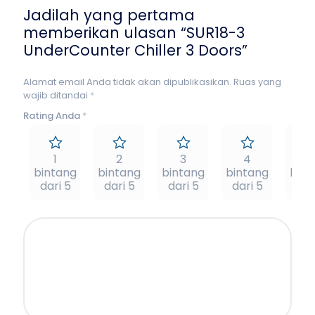
Jadilah yang pertama
memberikan ulasan “SUR18-3
UnderCounter Chiller 3 Doors”
Alamat email Anda tidak akan dipublikasikan.
Ruas yang
wajib ditandai
*
Rating Anda
*
1
2
3
4
5
bintang
bintang
bintang
bintang
bint
dari 5
dari 5
dari 5
dari 5
dar