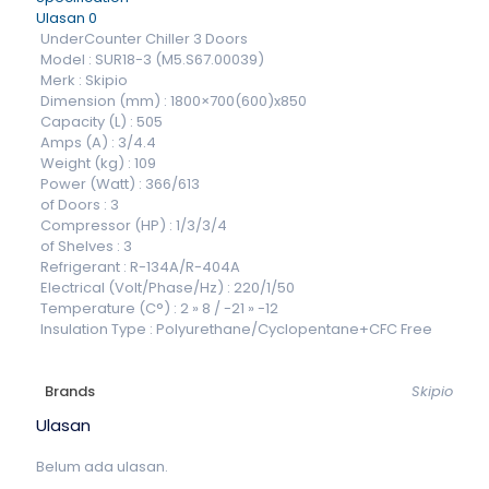
Ulasan
0
UnderCounter Chiller 3 Doors
Model : SUR18-3 (M5.S67.00039)
Merk : Skipio
Dimension (mm) : 1800×700(600)x850
Capacity (L) : 505
Amps (A) : 3/4.4
Weight (kg) : 109
Power (Watt) : 366/613
of Doors : 3
Compressor (HP) : 1/3/3/4
of Shelves : 3
Refrigerant : R-134A/R-404A
Electrical (Volt/Phase/Hz) : 220/1/50
Temperature (C°) : 2 » 8 / -21 » -12
Insulation Type : Polyurethane/Cyclopentane+CFC Free
Brands
Skipio
Ulasan
Belum ada ulasan.