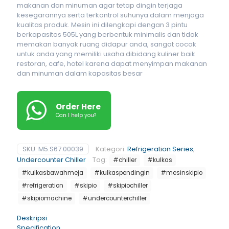
makanan dan minuman agar tetap dingin terjaga
kesegarannya serta terkontrol suhunya dalam menjaga
kualitas produk. Mesin ini dilengkapi dengan 3 pintu
berkapasitas 505L yang berbentuk minimalis dan tidak
memakan banyak ruang didapur anda, sangat cocok
untuk anda yang memiliki usaha dibidang kuliner baik
restoran, cafe, hotel karena dapat menyimpan makanan
dan minuman dalam kapasitas besar
Order Here
Can I help you?
SKU:
M5.S67.00039
Kategori:
Refrigeration Series
,
Undercounter Chiller
Tag:
#chiller
#kulkas
#kulkasbawahmeja
#kulkaspendingin
#mesinskipio
#refrigeration
#skipio
#skipiochiller
#skipiomachine
#undercounterchiller
Deskripsi
Specification