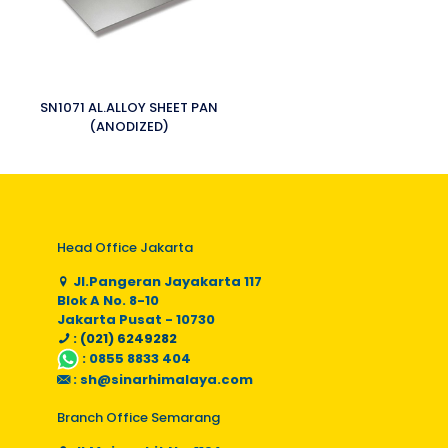
SN1071 AL.ALLOY SHEET PAN
(ANODIZED)
Head Office Jakarta
Jl.Pangeran Jayakarta 117
Blok A No. 8-10
Jakarta Pusat - 10730
: (021) 6249282
:
0855 8833 404
:
sh@sinarhimalaya.com
Branch Office Semarang