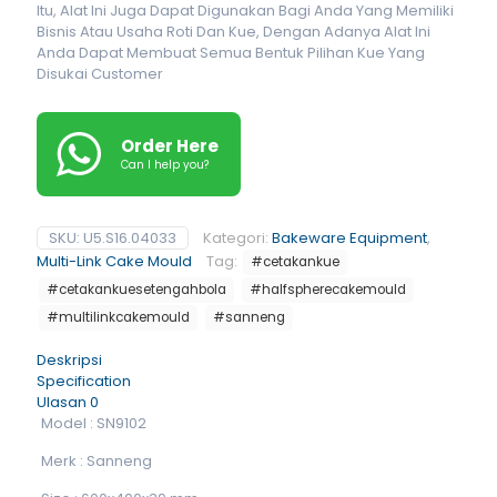
Itu, Alat Ini Juga Dapat Digunakan Bagi Anda Yang Memiliki
Bisnis Atau Usaha Roti Dan Kue, Dengan Adanya Alat Ini
Anda Dapat Membuat Semua Bentuk Pilihan Kue Yang
Disukai Customer
Order Here
Can I help you?
SKU:
U5.S16.04033
Kategori:
Bakeware Equipment
,
Multi-Link Cake Mould
Tag:
#cetakankue
#cetakankuesetengahbola
#halfspherecakemould
#multilinkcakemould
#sanneng
Deskripsi
Specification
Ulasan
0
Model : SN9102
Merk : Sanneng