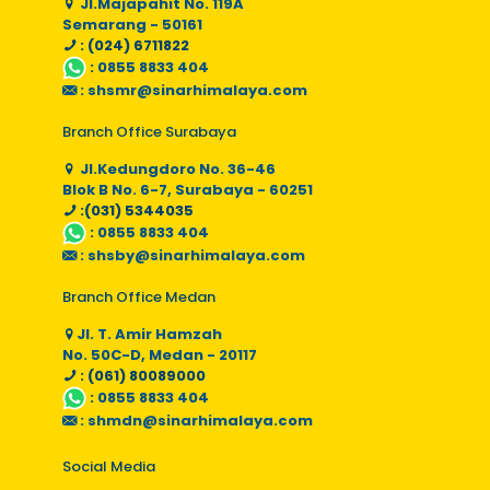
Jl.Majapahit No. 119A
Semarang - 50161
: (024) 6711822
:
0855 8833 404
:
shsmr@sinarhimalaya.com
Branch Office Surabaya
Jl.Kedungdoro No. 36-46
Blok B No. 6-7, Surabaya - 60251
:(031) 5344035
:
0855 8833 404
:
shsby@sinarhimalaya.com
Branch Office Medan
Jl. T. Amir Hamzah
No. 50C-D, Medan - 20117
: (061) 80089000
:
0855 8833 404
:
shmdn@sinarhimalaya.com
Social Media