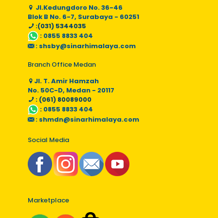
Jl.Kedungdoro No. 36-46
Blok B No. 6-7, Surabaya - 60251
:(031) 5344035
:
0855 8833 404
:
shsby@sinarhimalaya.com
Branch Office Medan
Jl. T. Amir Hamzah
No. 50C-D, Medan - 20117
: (061) 80089000
:
0855 8833 404
:
shmdn@sinarhimalaya.com
Social Media
Marketplace