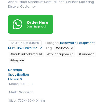
Anda Dapat Membuat Semua Bentuk Pilihan Kue Yang
Disukai Customer
Order Here
Can I help you?
SKU:
U5.S16.04020
Kategori:
Bakeware Equipment
,
Multi-Link Cake Mould
Tag:
#cupmould
#multilinkcakemould
#roundcupmould
#sanneng
#traykue
Deskripsi
Specification
Ulasan
0
Model : SN9082
Merk : Sanneng
Size : 700X460X40 mm