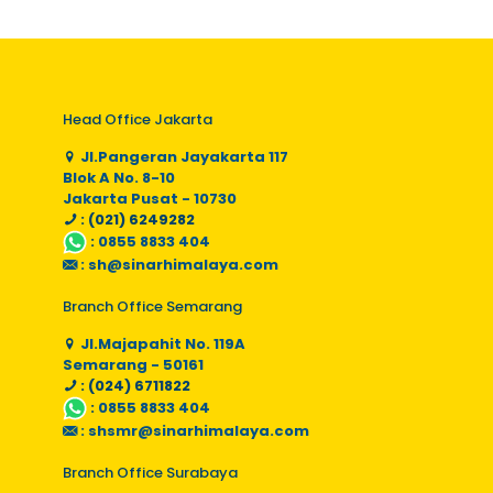
Head Office Jakarta
Jl.Pangeran Jayakarta 117
Blok A No. 8-10
Jakarta Pusat - 10730
: (021) 6249282
:
0855 8833 404
:
sh@sinarhimalaya.com
Branch Office Semarang
Jl.Majapahit No. 119A
Semarang - 50161
: (024) 6711822
:
0855 8833 404
:
shsmr@sinarhimalaya.com
Branch Office Surabaya