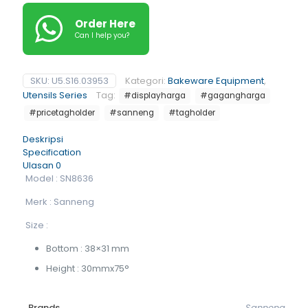
Order Here
Can I help you?
SKU:
U5.S16.03953
Kategori:
Bakeware Equipment
,
Utensils Series
Tag:
#displayharga
#gagangharga
#pricetagholder
#sanneng
#tagholder
Deskripsi
Specification
Ulasan
0
Model : SN8636
Merk : Sanneng
Size :
Bottom : 38×31 mm
Height : 30mmx75°
Brands
Sanneng