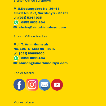
Branch Office Surabaya
Jl.Kedungdoro No. 36-46
Blok B No. 6-7, Surabaya - 60251
:(031) 5344035
:
0855 8833 404
:
shsby@sinarhimalaya.com
Branch Office Medan
Jl. T. Amir Hamzah
No. 50C-D, Medan - 20117
: (061) 80089000
:
0855 8833 404
:
shmdn@sinarhimalaya.com
Social Media
Marketplace