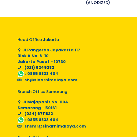
(ANODIZED)
Head Office Jakarta
Jl.Pangeran Jayakarta 117
Blok A No. 8-10
Jakarta Pusat - 10730
: (021) 6249282
:
0855 8833 404
:
sh@sinarhimalaya.com
Branch Office Semarang
Jl.Majapahit No. 119A
Semarang - 50161
: (024) 6711822
:
0855 8833 404
:
shsmr@sinarhimalaya.com