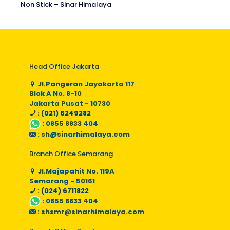
Non Stick – Sinar Himalaya
Head Office Jakarta
Jl.Pangeran Jayakarta 117
Blok A No. 8-10
Jakarta Pusat - 10730
: (021) 6249282
:
0855 8833 404
:
sh@sinarhimalaya.com
Branch Office Semarang
Jl.Majapahit No. 119A
Semarang - 50161
: (024) 6711822
:
0855 8833 404
:
shsmr@sinarhimalaya.com