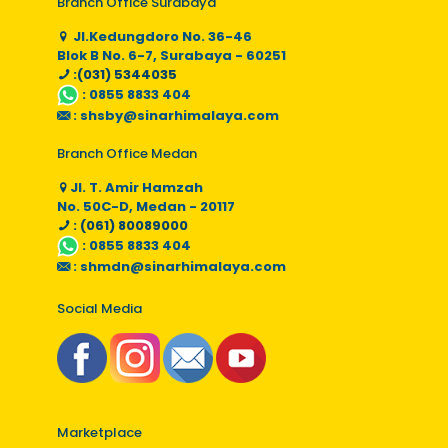
Branch Office Surabaya
Jl.Kedungdoro No. 36-46
Blok B No. 6-7, Surabaya - 60251
:(031) 5344035
:
0855 8833 404
:
shsby@sinarhimalaya.com
Branch Office Medan
Jl. T. Amir Hamzah
No. 50C-D, Medan - 20117
: (061) 80089000
:
0855 8833 404
:
shmdn@sinarhimalaya.com
Social Media
Marketplace