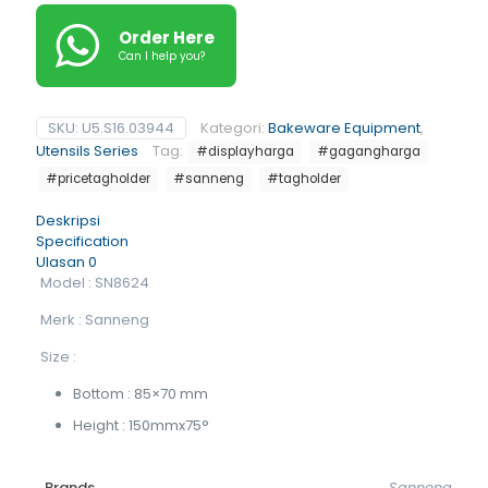
Order Here
Can I help you?
SKU:
U5.S16.03944
Kategori:
Bakeware Equipment
,
Utensils Series
Tag:
#displayharga
#gagangharga
#pricetagholder
#sanneng
#tagholder
Deskripsi
Specification
Ulasan
0
Model : SN8624
Merk : Sanneng
Size :
Bottom : 85×70 mm
Height : 150mmx75°
Brands
Sanneng