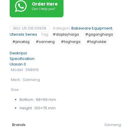
Order Here
Can I help you?
SKU:
U5.S16.03939
Kategori:
Bakeware Equipment
,
Utensils Series
Tag:
#displayharga
#gagangharga
#pricetag
#sanneng
#tagharga
#tagholder
Deskripsi
Specification
Ulasan
0
Model : SN8619
Merk : Sanneng
Size :
Bottom : 68×56 mm
Height : 100×75 mm
Brands
Sanneng