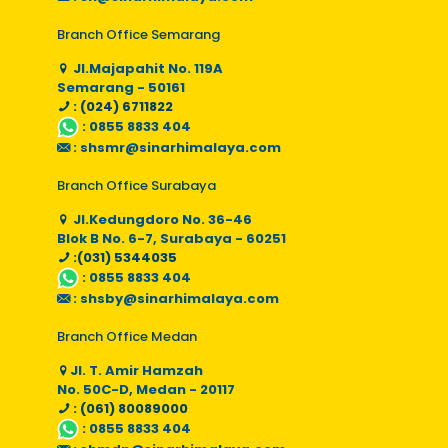
Branch Office Semarang
Jl.Majapahit No. 119A
Semarang - 50161
: (024) 6711822
:
0855 8833 404
:
shsmr@sinarhimalaya.com
Branch Office Surabaya
Jl.Kedungdoro No. 36-46
Blok B No. 6-7, Surabaya - 60251
:(031) 5344035
:
0855 8833 404
:
shsby@sinarhimalaya.com
Branch Office Medan
Jl. T. Amir Hamzah
No. 50C-D, Medan - 20117
: (061) 80089000
:
0855 8833 404