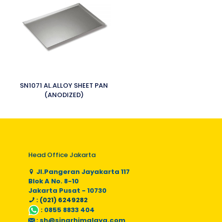
SN1071 AL.ALLOY SHEET PAN
(ANODIZED)
Head Office Jakarta
Jl.Pangeran Jayakarta 117
Blok A No. 8-10
Jakarta Pusat - 10730
: (021) 6249282
:
0855 8833 404
:
sh@sinarhimalaya.com