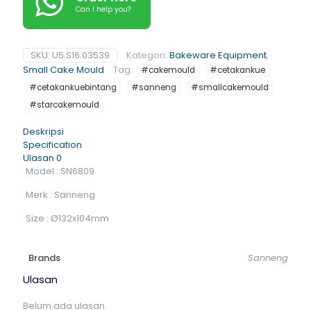
Can I help you?
SKU:
U5.S16.03539
Kategori:
Bakeware Equipment
,
Small Cake Mould
Tag:
#cakemould
#cetakankue
#cetakankuebintang
#sanneng
#smallcakemould
#starcakemould
Deskripsi
Specification
Ulasan
0
Model : SN6809
Merk : Sanneng
Size : Ø132x104mm
Brands
Sanneng
Ulasan
Belum ada ulasan.