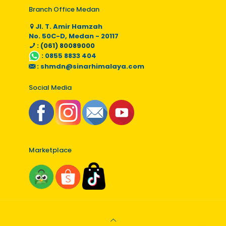
Branch Office Medan
Jl. T. Amir Hamzah
No. 50C-D, Medan - 20117
: (061) 80089000
:
0855 8833 404
:
shmdn@sinarhimalaya.com
Social Media
Marketplace