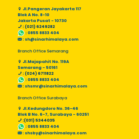
Jl.Pangeran Jayakarta 117
Blok A No. 8-10
Jakarta Pusat - 10730
: (021) 6249282
:
0855 8833 404
:
sh@sinarhimalaya.com
Branch Office Semarang
Jl.Majapahit No. 119A
Semarang - 50161
: (024) 6711822
:
0855 8833 404
:
shsmr@sinarhimalaya.com
Branch Office Surabaya
Jl.Kedungdoro No. 36-46
Blok B No. 6-7, Surabaya - 60251
:(031) 5344035
:
0855 8833 404
:
shsby@sinarhimalaya.com