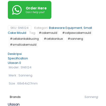
Order Here
Can I help you?
SKU:
SN6124
Kategori:
Bakeware Equipment
,
Small
Cake Mould
Tag:
#cakemould
#catpawcakemould
#cetakankakikucing
#cetakankue
#sanneng
#smallcakemould
Deskripsi
Specification
Ulasan
0
Model : SN6124
Merk : Sanneng
Size : 68x64x27mm
Brands
Sanneng
Ulasan