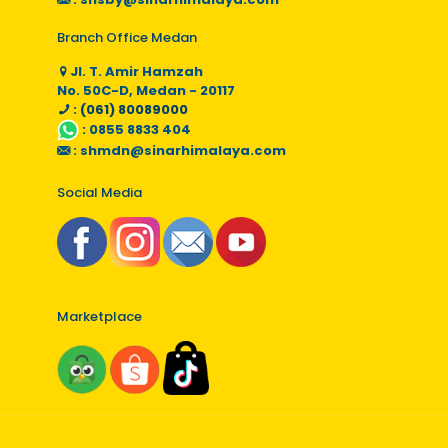
Branch Office Medan
Jl. T. Amir Hamzah
No. 50C-D, Medan - 20117
: (061) 80089000
:
0855 8833 404
:
shmdn@sinarhimalaya.com
Social Media
Marketplace