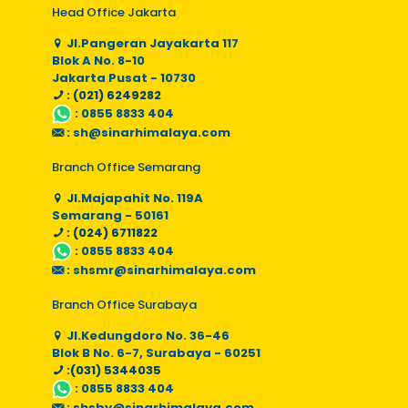
Head Office Jakarta
Jl.Pangeran Jayakarta 117
Blok A No. 8-10
Jakarta Pusat - 10730
: (021) 6249282
:
0855 8833 404
:
sh@sinarhimalaya.com
Branch Office Semarang
Jl.Majapahit No. 119A
Semarang - 50161
: (024) 6711822
:
0855 8833 404
:
shsmr@sinarhimalaya.com
Branch Office Surabaya
Jl.Kedungdoro No. 36-46
Blok B No. 6-7, Surabaya - 60251
:(031) 5344035
:
0855 8833 404
:
shsby@sinarhimalaya.com