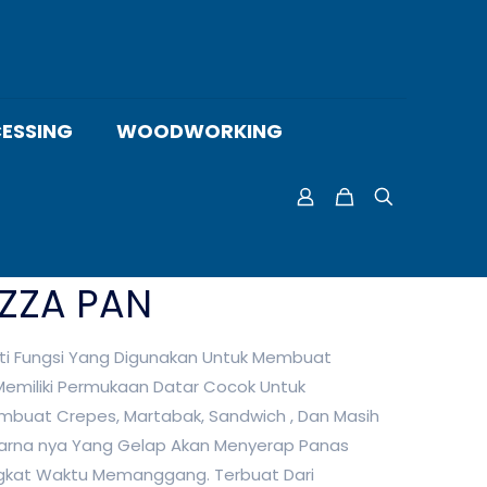
ESSING
WOODWORKING
IZZA PAN
lti Fungsi Yang Digunakan Untuk Membuat
emiliki Permukaan Datar Cocok Untuk
buat Crepes, Martabak, Sandwich , Dan Masih
Warna nya Yang Gelap Akan Menyerap Panas
gkat Waktu Memanggang. Terbuat Dari