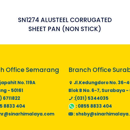
SN1274 ALUSTEEL CORRUGATED
SHEET PAN (NON STICK)
h Office Semarang
Branch Office Sura
japahit No. 119A
Jl.Kedungdoro No. 36-4
g - 50161
Blok B No. 6-7, Surabaya -
) 6711822
:(031) 5344035
5 8833 404
:
0855 8833 404
mr@sinarhimalaya.com
:
shsby@sinarhimalaya