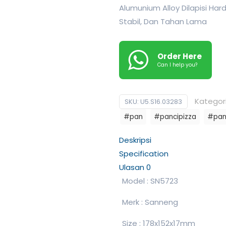
Alumunium Alloy Dilapisi Ha
Stabil, Dan Tahan Lama
Order Here
Can I help you?
Kategor
SKU:
U5.S16.03283
#pan
#pancipizza
#pan
Deskripsi
Specification
Ulasan
0
Model : SN5723
Merk : Sanneng
Size : 178x152x17mm