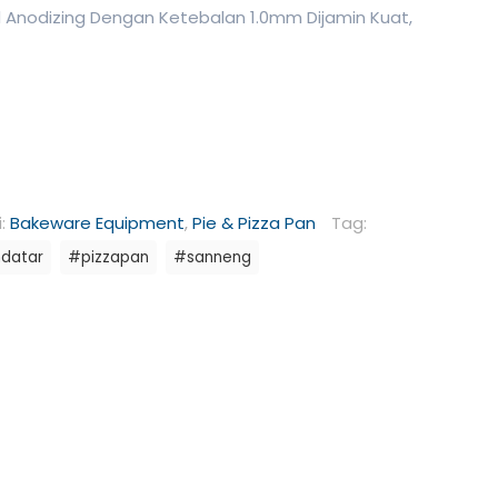
rd Anodizing Dengan Ketebalan 1.0mm Dijamin Kuat,
i:
Bakeware Equipment
,
Pie & Pizza Pan
Tag:
datar
#pizzapan
#sanneng