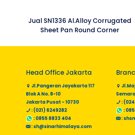
Jual SN1336 Al.Alloy Corrugated
Sheet Pan Round Corner
Head Office Jakarta
Branc
Jl.Pangeran Jayakarta 117
Jl.Ma
Blok A No. 8-10
Semaran
Jakarta Pusat - 10730
: (024
: (021) 6249282
:
085
:
0855 8833 404
:
shs
:
sh@sinarhimalaya.com