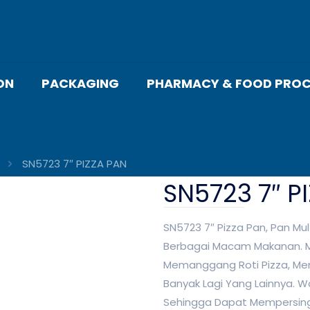
ON
PACKAGING
PHARMACY & FOOD PROC
SN5723 7″ PIZZA PAN
SN5723 7″ P
SN5723 7″ Pizza Pan, Pan Mu
Berbagai Macam Makanan. M
Memanggang Roti Pizza, Mem
Banyak Lagi Yang Lainnya. 
Sehingga Dapat Mempersin