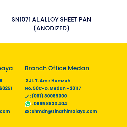
SN1071 AL.ALLOY SHEET PAN
(ANODIZED)
baya
Branch Office Medan
6
Jl. T. Amir Hamzah
 60251
No. 50C-D, Medan - 20117
: (061) 80089000
:
0855 8833 404
.com
:
shmdn@sinarhimalaya.com