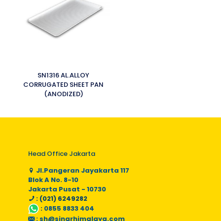
SN1316 AL.ALLOY
CORRUGATED SHEET PAN
(ANODIZED)
Head Office Jakarta
Jl.Pangeran Jayakarta 117
Blok A No. 8-10
Jakarta Pusat - 10730
: (021) 6249282
:
0855 8833 404
:
sh@sinarhimalaya.com