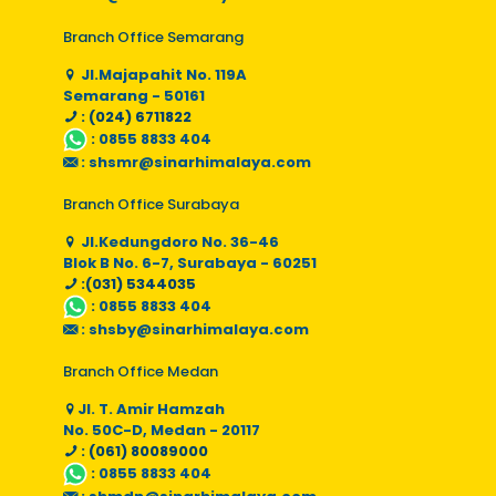
Branch Office Semarang
Jl.Majapahit No. 119A
Semarang - 50161
: (024) 6711822
:
0855 8833 404
:
shsmr@sinarhimalaya.com
Branch Office Surabaya
Jl.Kedungdoro No. 36-46
Blok B No. 6-7, Surabaya - 60251
:(031) 5344035
:
0855 8833 404
:
shsby@sinarhimalaya.com
Branch Office Medan
Jl. T. Amir Hamzah
No. 50C-D, Medan - 20117
: (061) 80089000
:
0855 8833 404