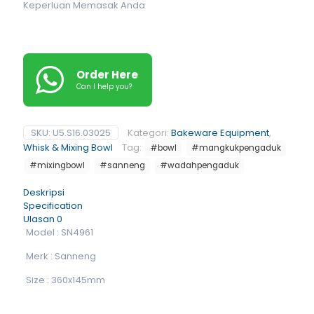
Keperluan Memasak Anda
Order Here
Can I help you?
SKU:
U5.S16.03025
Kategori:
Bakeware Equipment
,
Whisk & Mixing Bowl
Tag:
#bowl
#mangkukpengaduk
#mixingbowl
#sanneng
#wadahpengaduk
Deskripsi
Specification
Ulasan
0
Model : SN4961
Merk : Sanneng
Size : 360x145mm