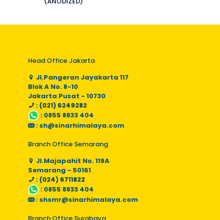
(ANODIZED)
Head Office Jakarta
Jl.Pangeran Jayakarta 117
Blok A No. 8-10
Jakarta Pusat - 10730
: (021) 6249282
:
0855 8833 404
:
sh@sinarhimalaya.com
Branch Office Semarang
Jl.Majapahit No. 119A
Semarang - 50161
: (024) 6711822
:
0855 8833 404
:
shsmr@sinarhimalaya.com
Branch Office Surabaya