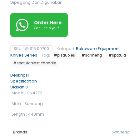
Dipegang Dan Digunakan
Order Here
Can I help you?
SKU:
U5.S16.00700
Kategori:
Bakeware Equipment
,
Knives Series
Tag:
#pisauoles
#sanneng
#spatula
#spatulaplastichandle
Deskripsi
Specification
Ulasan
0
Model : SN4772
Merk : Sanneng
Length : 440mm
Brands
Sanneng