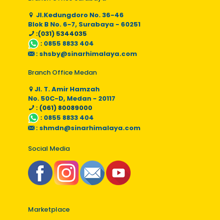
Jl.Kedungdoro No. 36-46
Blok B No. 6-7, Surabaya - 60251
:(031) 5344035
:
0855 8833 404
:
shsby@sinarhimalaya.com
Branch Office Medan
Jl. T. Amir Hamzah
No. 50C-D, Medan - 20117
: (061) 80089000
:
0855 8833 404
:
shmdn@sinarhimalaya.com
Social Media
Marketplace