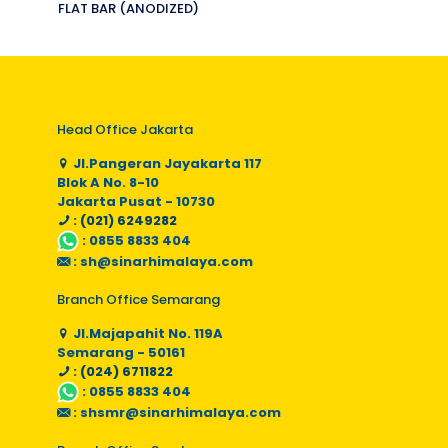
FLAT BAR (ANODIZED)
Head Office Jakarta
Jl.Pangeran Jayakarta 117
Blok A No. 8-10
Jakarta Pusat - 10730
: (021) 6249282
:
0855 8833 404
:
sh@sinarhimalaya.com
Branch Office Semarang
Jl.Majapahit No. 119A
Semarang - 50161
: (024) 6711822
:
0855 8833 404
:
shsmr@sinarhimalaya.com