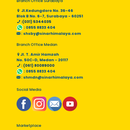
Branch Office Surabaya
Jl.Kedungdoro No. 36-46
Blok B No. 6-7, Surabaya - 60251
:(031) 5344035
:
0855 8833 404
:
shsby@sinarhimalaya.com
Branch Office Medan
Jl. T. Amir Hamzah
No. 50C-D, Medan - 20117
: (061) 80089000
:
0855 8833 404
:
shmdn@sinarhimalaya.com
Social Media
Marketplace