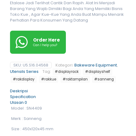
Etalase Jadi Terlihat Cantik Dan Rapih. Alat Ini Menjadi
Barang Yang Wajib Dimiliki Bagi Anda Yang Memiliki Bisnis
Toko Kue , Agar Kue-Kue Yang Anda Buat Mampu Menarik
Perhatian Para Konsumen Yang Datang
Order Here
Can I help you?
SKU:
U5.S16.04568
Kategori:
Bakeware Equipment
,
Utensils Series
Tag:
#displayrack
#displayshelf
#rakdisplay
#rakkue
#raktampilan
#sanneng
Deskripsi
Specification
Ulasan
0
Model : SN4409
Merk : Sanneng
Size : 450x120x45 mm