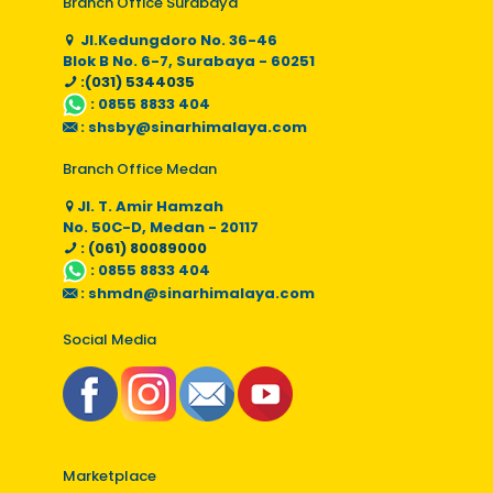
Branch Office Surabaya
Jl.Kedungdoro No. 36-46
Blok B No. 6-7, Surabaya - 60251
:(031) 5344035
:
0855 8833 404
:
shsby@sinarhimalaya.com
Branch Office Medan
Jl. T. Amir Hamzah
No. 50C-D, Medan - 20117
: (061) 80089000
:
0855 8833 404
:
shmdn@sinarhimalaya.com
Social Media
Marketplace