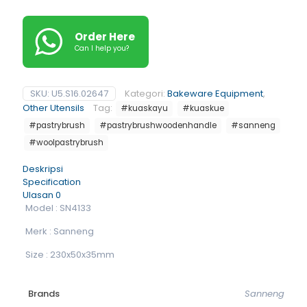
Order Here
Can I help you?
SKU:
U5.S16.02647
Kategori:
Bakeware Equipment
,
Other Utensils
Tag:
#kuaskayu
#kuaskue
#pastrybrush
#pastrybrushwoodenhandle
#sanneng
#woolpastrybrush
Deskripsi
Specification
Ulasan
0
Model : SN4133
Merk : Sanneng
Size : 230x50x35mm
Brands
Sanneng