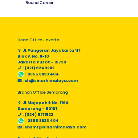
Round Corner
Head Office Jakarta
Jl.Pangeran Jayakarta 117
Blok A No. 8-10
Jakarta Pusat - 10730
: (021) 6249282
:
0855 8833 404
:
sh@sinarhimalaya.com
Branch Office Semarang
Jl.Majapahit No. 119A
Semarang - 50161
: (024) 6711822
:
0855 8833 404
:
shsmr@sinarhimalaya.com