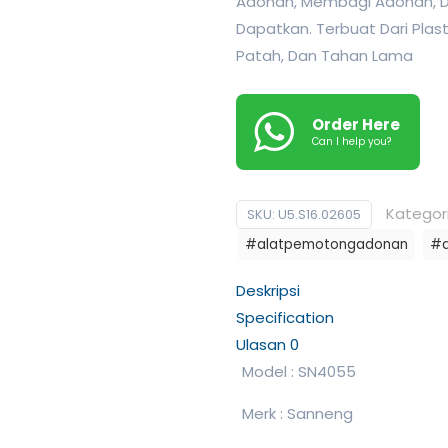
Adonan, Membagi Adonan, Da
Dapatkan. Terbuat Dari Plast
Patah, Dan Tahan Lama
Order Here
Can I help you?
Kategor
SKU:
U5.S16.02605
#alatpemotongadonan
#d
Deskripsi
Specification
Ulasan
0
Model : SN4055
Merk : Sanneng