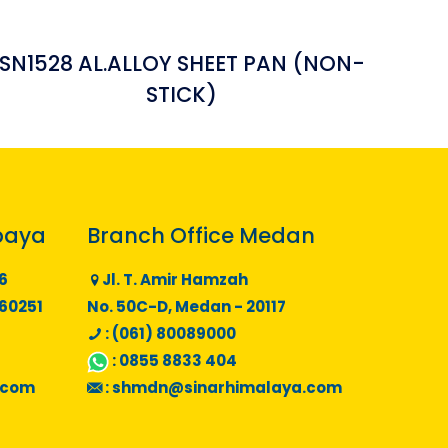
SN1528 AL.ALLOY SHEET PAN (NON-
STICK)
baya
Branch Office Medan
6
Jl. T. Amir Hamzah
 60251
No. 50C-D, Medan - 20117
: (061) 80089000
:
0855 8833 404
.com
:
shmdn@sinarhimalaya.com