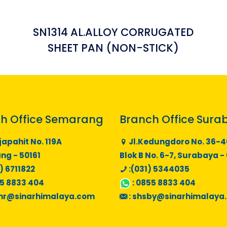
SN1314 AL.ALLOY CORRUGATED
SHEET PAN (NON-STICK)
h Office Semarang
Branch Office Sura
japahit No. 119A
Jl.Kedungdoro No. 36-4
g - 50161
Blok B No. 6-7, Surabaya -
) 6711822
:(031) 5344035
5 8833 404
:
0855 8833 404
mr@sinarhimalaya.com
:
shsby@sinarhimalaya