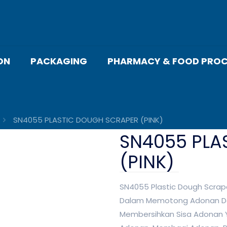
ON
PACKAGING
PHARMACY & FOOD PROC
SN4055 PLASTIC DOUGH SCRAPER (PINK)
SN4055 PLA
(PINK)
SN4055 Plastic Dough Scra
Dalam Memotong Adonan Deng
Membersihkan Sisa Adonan 