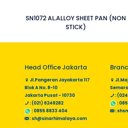
SN1072 AL.ALLOY SHEET PAN (NON
STICK)
Head Office Jakarta
Branc
Jl.Pangeran Jayakarta 117
Jl.Ma
Blok A No. 8-10
Semaran
Jakarta Pusat - 10730
: (024
: (021) 6249282
:
085
:
0855 8833 404
:
shs
:
sh@sinarhimalaya.com