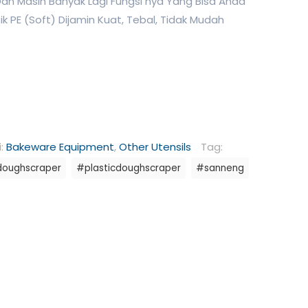
n Masih Banyak Lagi Fungsi nya Yang Bisa Anda
ik PE (Soft) Dijamin Kuat, Tebal, Tidak Mudah
i:
Bakeware Equipment
,
Other Utensils
Tag:
oughscraper
#plasticdoughscraper
#sanneng