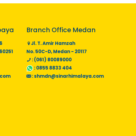
baya
Branch Office Medan
6
Jl. T. Amir Hamzah
 60251
No. 50C-D, Medan - 20117
: (061) 80089000
:
0855 8833 404
.com
:
shmdn@sinarhimalaya.com