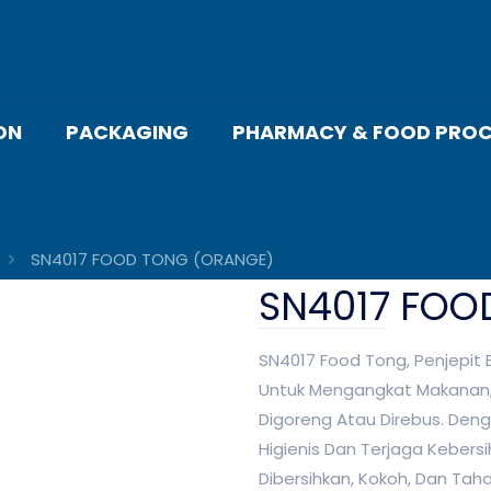
ON
PACKAGING
PHARMACY & FOOD PROC
SN4017 FOOD TONG (ORANGE)
SN4017 FOO
SN4017 Food Tong, Penjepit
Untuk Mengangkat Makanan
Digoreng Atau Direbus. Den
Higienis Dan Terjaga Kebersi
Dibersihkan, Kokoh, Dan Tah