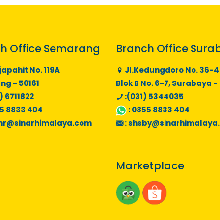
h Office Semarang
Branch Office Sura
japahit No. 119A
Jl.Kedungdoro No. 36-4
g - 50161
Blok B No. 6-7, Surabaya -
) 6711822
:(031) 5344035
5 8833 404
:
0855 8833 404
mr@sinarhimalaya.com
:
shsby@sinarhimalaya
Marketplace