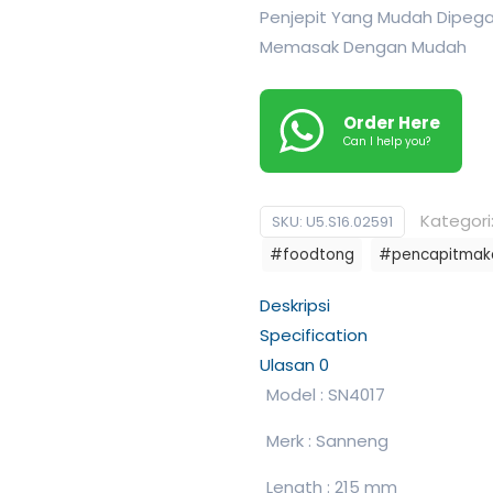
Penjepit Yang Mudah Dipegan
Memasak Dengan Mudah
Order Here
Can I help you?
Kategori
SKU:
U5.S16.02591
#foodtong
#pencapitmak
Deskripsi
Specification
Ulasan
0
Model : SN4017
Merk : Sanneng
Length : 215 mm