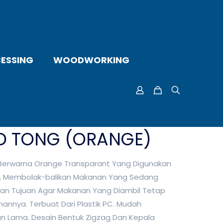
ESSING
WOODWORKING
D TONG (ORANGE)
 Berwarna Orange Transparant Yang Digunakan
, Membolak-balikan Makanan Yang Sedang
gan Tujuan Agar Makanan Yang Diambil Tetap
hannya. Terbuat Dari Plastik PC. Mudah
an Lama. Desain Bentuk Zigzag Dan Kepala