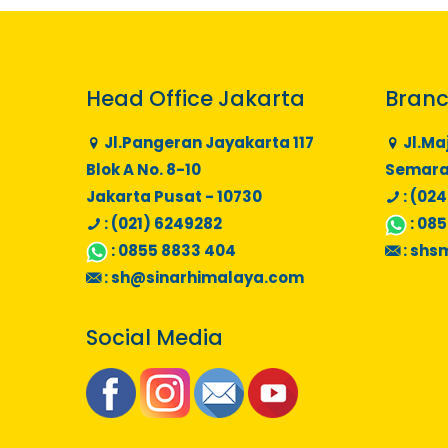
Head Office Jakarta
Branc
Jl.Pangeran Jayakarta 117
Jl.Ma
Blok A No. 8-10
Semaran
Jakarta Pusat - 10730
: (024
: (021) 6249282
:
085
:
0855 8833 404
:
shs
:
sh@sinarhimalaya.com
Social Media