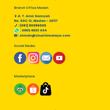
Branch Office Medan
Jl. T. Amir Hamzah
No. 50C-D, Medan - 20117
: (061) 80089000
:
0855 8833 404
:
shmdn@sinarhimalaya.com
Social Media
Marketplace