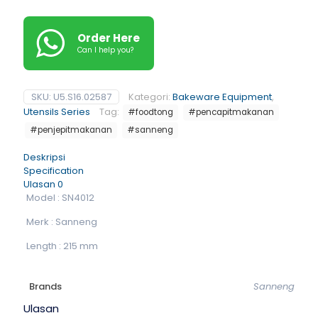
Order Here
Can I help you?
SKU:
U5.S16.02587
Kategori:
Bakeware Equipment
,
Utensils Series
Tag:
#foodtong
#pencapitmakanan
#penjepitmakanan
#sanneng
Deskripsi
Specification
Ulasan
0
Model : SN4012
Merk : Sanneng
Length : 215 mm
Brands
Sanneng
Ulasan