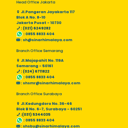
Head Office Jakarta
Jl.Pangeran Jayakarta 117
Blok A No. 8-10
Jakarta Pusat - 10730
: (021) 6249282
:
0855 8833 404
:
sh@sinarhimalaya.com
Branch Office Semarang
Jl.Majapahit No. 119A
Semarang - 50161
: (024) 6711822
:
0855 8833 404
:
shsmr@sinarhimalaya.com
Branch Office Surabaya
Jl.Kedungdoro No. 36-46
Blok B No. 6-7, Surabaya - 60251
:(031) 5344035
:
0855 8833 404
:
shsby@sinarhimalaya.com