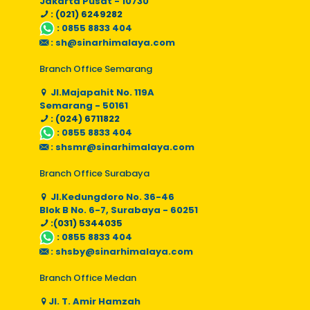
Jakarta Pusat - 10730
: (021) 6249282
:
0855 8833 404
:
sh@sinarhimalaya.com
Branch Office Semarang
Jl.Majapahit No. 119A
Semarang - 50161
: (024) 6711822
:
0855 8833 404
:
shsmr@sinarhimalaya.com
Branch Office Surabaya
Jl.Kedungdoro No. 36-46
Blok B No. 6-7, Surabaya - 60251
:(031) 5344035
:
0855 8833 404
:
shsby@sinarhimalaya.com
Branch Office Medan
Jl. T. Amir Hamzah