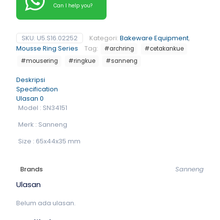
Can I help you?
SKU:
U5.S16.02252
Kategori:
Bakeware Equipment
,
Mousse Ring Series
Tag:
#archring
#cetakankue
#mousering
#ringkue
#sanneng
Deskripsi
Specification
Ulasan
0
Model : SN34151
Merk : Sanneng
Size : 65x44x35 mm
Brands
Sanneng
Ulasan
Belum ada ulasan.