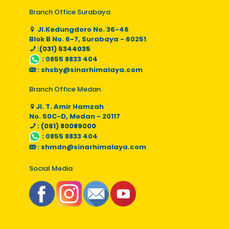
Branch Office Surabaya
Jl.Kedungdoro No. 36-46
Blok B No. 6-7, Surabaya - 60251
:(031) 5344035
:
0855 8833 404
:
shsby@sinarhimalaya.com
Branch Office Medan
Jl. T. Amir Hamzah
No. 50C-D, Medan - 20117
: (061) 80089000
:
0855 8833 404
:
shmdn@sinarhimalaya.com
Social Media