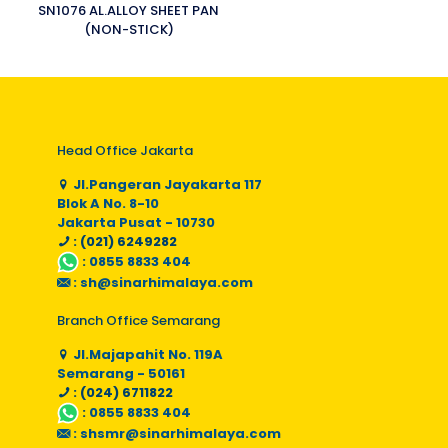
SN1076 AL.ALLOY SHEET PAN
(NON-STICK)
Head Office Jakarta
Jl.Pangeran Jayakarta 117
Blok A No. 8-10
Jakarta Pusat - 10730
: (021) 6249282
:
0855 8833 404
:
sh@sinarhimalaya.com
Branch Office Semarang
Jl.Majapahit No. 119A
Semarang - 50161
: (024) 6711822
:
0855 8833 404
:
shsmr@sinarhimalaya.com