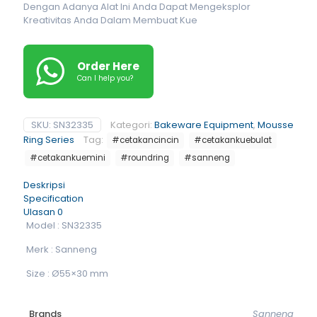
Dengan Adanya Alat Ini Anda Dapat Mengeksplor
Kreativitas Anda Dalam Membuat Kue
Order Here
Can I help you?
SKU:
SN32335
Kategori:
Bakeware Equipment
,
Mousse
Ring Series
Tag:
#cetakancincin
#cetakankuebulat
#cetakankuemini
#roundring
#sanneng
Deskripsi
Specification
Ulasan
0
Model : SN32335
Merk : Sanneng
Size : Ø55×30 mm
Brands
Sanneng