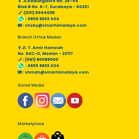
Jl.Kedungdoro No. 36-46
Blok B No. 6-7, Surabaya - 60251
:(031) 5344035
:
0855 8833 404
:
shsby@sinarhimalaya.com
Branch Office Medan
Jl. T. Amir Hamzah
No. 50C-D, Medan - 20117
: (061) 80089000
:
0855 8833 404
:
shmdn@sinarhimalaya.com
Social Media
Marketplace