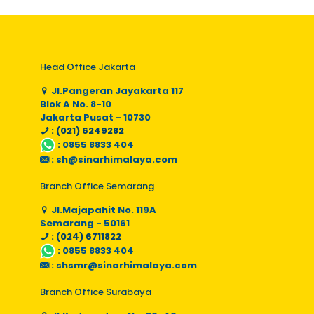
Head Office Jakarta
Jl.Pangeran Jayakarta 117
Blok A No. 8-10
Jakarta Pusat - 10730
: (021) 6249282
:
0855 8833 404
:
sh@sinarhimalaya.com
Branch Office Semarang
Jl.Majapahit No. 119A
Semarang - 50161
: (024) 6711822
:
0855 8833 404
:
shsmr@sinarhimalaya.com
Branch Office Surabaya