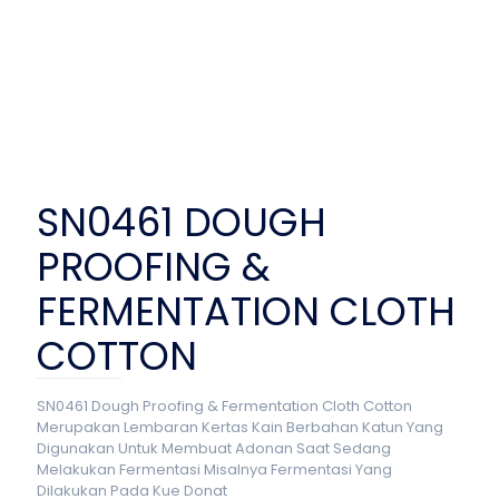
SN0461 DOUGH
PROOFING &
FERMENTATION CLOTH
COTTON
SN0461 Dough Proofing & Fermentation Cloth Cotton
Merupakan Lembaran Kertas Kain Berbahan Katun Yang
Digunakan Untuk Membuat Adonan Saat Sedang
Melakukan Fermentasi Misalnya Fermentasi Yang
Dilakukan Pada Kue Donat