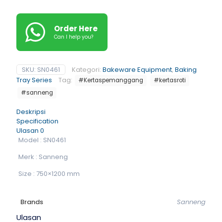
Order Here
Can I help you?
SKU:
SN0461
Kategori:
Bakeware Equipment
,
Baking
Tray Series
Tag:
#Kertaspemanggang
#kertasroti
#sanneng
Deskripsi
Specification
Ulasan
0
Model : SN0461
Merk : Sanneng
Size : 750×1200 mm
Brands
Sanneng
Ulasan