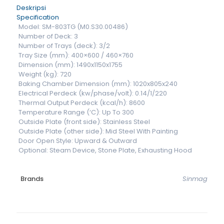
Deskripsi
Specification
Model: SM-803TG (M0.S30.00486)
Number of Deck: 3
Number of Trays (deck): 3/2
Tray Size (mm): 400×600 / 460×760
Dimension (mm): 1490x1150x1755
Weight (kg): 720
Baking Chamber Dimension (mm): 1020x805x240
Electrical Perdeck (kw/phase/volt): 0.14/1/220
Thermal Output Perdeck (kcal/h): 8600
Temperature Range (‘C): Up To 300
Outside Plate (front side): Stainless Steel
Outside Plate (other side): Mid Steel With Painting
Door Open Style: Upward & Outward
Optional: Steam Device, Stone Plate, Exhausting Hood
Brands
Sinmag