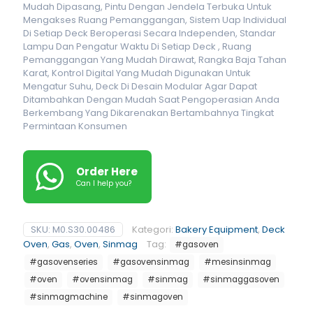
Mudah Dipasang, Pintu Dengan Jendela Terbuka Untuk
Mengakses Ruang Pemanggangan, Sistem Uap Individual
Di Setiap Deck Beroperasi Secara Independen, Standar
Lampu Dan Pengatur Waktu Di Setiap Deck , Ruang
Pemanggangan Yang Mudah Dirawat, Rangka Baja Tahan
Karat, Kontrol Digital Yang Mudah Digunakan Untuk
Mengatur Suhu, Deck Di Desain Modular Agar Dapat
Ditambahkan Dengan Mudah Saat Pengoperasian Anda
Berkembang Yang Dikarenakan Bertambahnya Tingkat
Permintaan Konsumen
Order Here
Can I help you?
SKU:
M0.S30.00486
Kategori:
Bakery Equipment
,
Deck
Oven
,
Gas
,
Oven
,
Sinmag
Tag:
#gasoven
#gasovenseries
#gasovensinmag
#mesinsinmag
#oven
#ovensinmag
#sinmag
#sinmaggasoven
#sinmagmachine
#sinmagoven