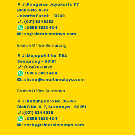
Jl.Pangeran Jayakarta 117
Blok A No. 8-10
Jakarta Pusat - 10730
: (021) 6249282
:
0855 8833 404
:
sh@sinarhimalaya.com
Branch Office Semarang
Jl.Majapahit No. 119A
Semarang - 50161
: (024) 6711822
:
0855 8833 404
:
shsmr@sinarhimalaya.com
Branch Office Surabaya
Jl.Kedungdoro No. 36-46
Blok B No. 6-7, Surabaya - 60251
:(031) 5344035
:
0855 8833 404
:
shsby@sinarhimalaya.com