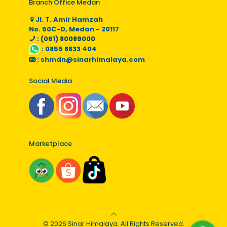
Branch Office Medan
Jl. T. Amir Hamzah
No. 50C-D, Medan - 20117
: (061) 80089000
:
0855 8833 404
:
shmdn@sinarhimalaya.com
Social Media
Marketplace
© 2026 Sinar Himalaya. All Rights Reserved.