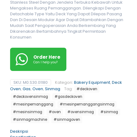
Stainless Steel Dengan Jendela Terbuka Kebawah Untuk
Mengakses Ruang Pemanggangan. Dilengkapi Dengan
Detachable Type Yaitu Deck Yang Dapat Dilepas Pasang
Dan Di Desain Modular Agar Dapat Ditambahkan Dengan
Mudah Saat Pengoperasian Anda Berkembang Yang
Dikarenakan Bertambahnya Tingkat Permintaan
Konsumen
Order Here
Can I help you?
SKU:
M0.S30.01180
Kategori:
Bakery Equipment
,
Deck
Oven
,
Gas
,
Oven
,
Sinmag
Tag:
#deckoven
#deckovensinmag
#gasdeckoven
#mesinpemanggang
#mesinpemanggangsinmag
#mesinsinmag
#oven
#ovensinmag
#sinmag
#sinmagmachine
#sinmagoven
Deskripsi