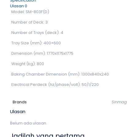
Specification
Ulasan
0
Model: SM-803F(D)
Number of Deck: 3
Number of Trays (deck): 4
Tray Size (mm): 400×600
Dimension (mm): 1770x1175x1775
Weight (kg): 800
Baking Chamber Dimension (mm): 1300x840x240
Electrical Perdeck (hz/phase/volt): 50/1/220
Brands
Sinmag
Ulasan
Belum ada ulasan.
Jadilah yang pertama