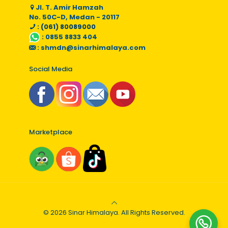
Jl. T. Amir Hamzah
No. 50C-D, Medan - 20117
: (061) 80089000
:
0855 8833 404
:
shmdn@sinarhimalaya.com
Social Media
Marketplace
© 2026 Sinar Himalaya. All Rights Reserved.