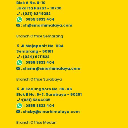
Blok A No. 8-10
Jakarta Pusat - 10730
: (021) 6249282
:
0855 8833 404
:
sh@sinarhimalaya.com
Branch Office Semarang
Jl.Majapahit No. 119A
Semarang - 50161
: (024) 6711822
:
0855 8833 404
:
shsmr@sinarhimalaya.com
Branch Office Surabaya
Jl.Kedungdoro No. 36-46
Blok B No. 6-7, Surabaya - 60251
:(031) 5344035
:
0855 8833 404
:
shsby@sinarhimalaya.com
Branch Office Medan