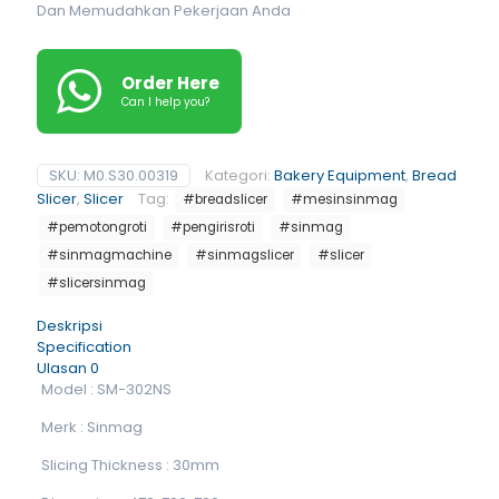
Dan Memudahkan Pekerjaan Anda
Order Here
Can I help you?
SKU:
M0.S30.00319
Kategori:
Bakery Equipment
,
Bread
Slicer
,
Slicer
Tag:
#breadslicer
#mesinsinmag
#pemotongroti
#pengirisroti
#sinmag
#sinmagmachine
#sinmagslicer
#slicer
#slicersinmag
Deskripsi
Specification
Ulasan
0
Model : SM-302NS
Merk : Sinmag
Slicing Thickness : 30mm