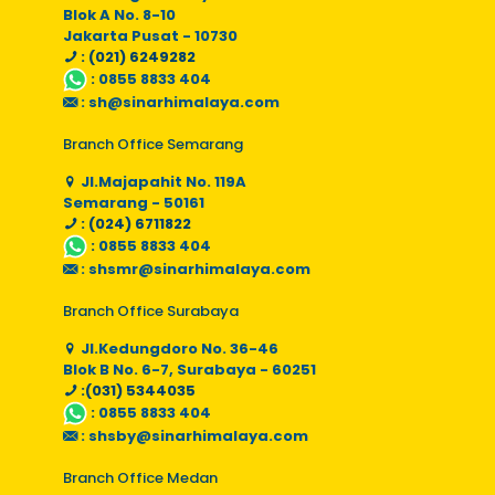
Blok A No. 8-10
Jakarta Pusat - 10730
: (021) 6249282
:
0855 8833 404
:
sh@sinarhimalaya.com
Branch Office Semarang
Jl.Majapahit No. 119A
Semarang - 50161
: (024) 6711822
:
0855 8833 404
:
shsmr@sinarhimalaya.com
Branch Office Surabaya
Jl.Kedungdoro No. 36-46
Blok B No. 6-7, Surabaya - 60251
:(031) 5344035
:
0855 8833 404
:
shsby@sinarhimalaya.com
Branch Office Medan