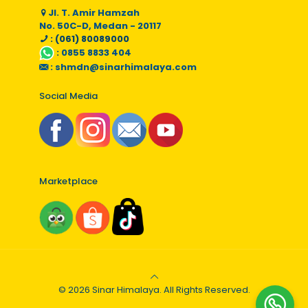
Jl. T. Amir Hamzah
No. 50C-D, Medan - 20117
: (061) 80089000
:
0855 8833 404
:
shmdn@sinarhimalaya.com
Social Media
Marketplace
© 2026 Sinar Himalaya. All Rights Reserved.