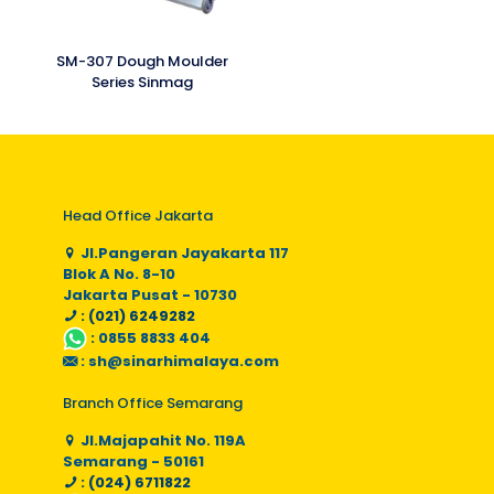
SM-307 Dough Moulder
Series Sinmag
Head Office Jakarta
Jl.Pangeran Jayakarta 117
Blok A No. 8-10
Jakarta Pusat - 10730
: (021) 6249282
:
0855 8833 404
:
sh@sinarhimalaya.com
Branch Office Semarang
Jl.Majapahit No. 119A
Semarang - 50161
: (024) 6711822