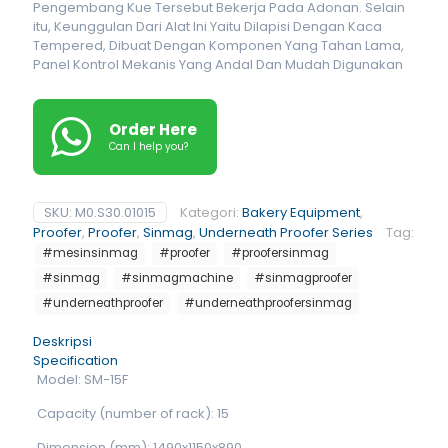
Pengembang Kue Tersebut Bekerja Pada Adonan. Selain
itu, Keunggulan Dari Alat Ini Yaitu Dilapisi Dengan Kaca
Tempered, Dibuat Dengan Komponen Yang Tahan Lama,
Panel Kontrol Mekanis Yang Andal Dan Mudah Digunakan
Order Here
Can I help you?
SKU:
M0.S30.01015
Kategori:
Bakery Equipment
,
Proofer
,
Proofer
,
Sinmag
,
Underneath Proofer Series
Tag:
#mesinsinmag
#proofer
#proofersinmag
#sinmag
#sinmagmachine
#sinmagproofer
#underneathproofer
#underneathproofersinmag
Deskripsi
Specification
Model: SM-15F
Capacity (number of rack): 15
Dimension (mm): 1490x1150x890