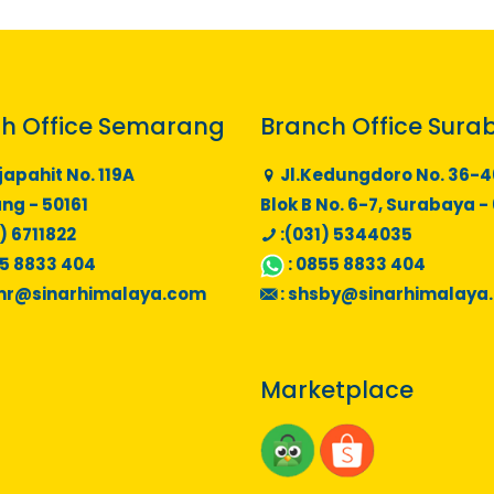
h Office Semarang
Branch Office Sura
japahit No. 119A
Jl.Kedungdoro No. 36-4
g - 50161
Blok B No. 6-7, Surabaya -
) 6711822
:(031) 5344035
5 8833 404
:
0855 8833 404
mr@sinarhimalaya.com
:
shsby@sinarhimalaya
Marketplace