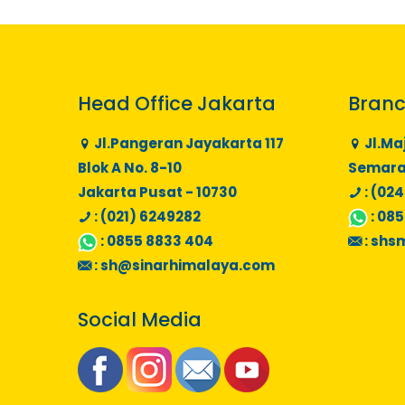
Head Office Jakarta
Branc
Jl.Pangeran Jayakarta 117
Jl.Ma
Blok A No. 8-10
Semaran
Jakarta Pusat - 10730
: (024
: (021) 6249282
:
085
:
0855 8833 404
:
shs
:
sh@sinarhimalaya.com
Social Media