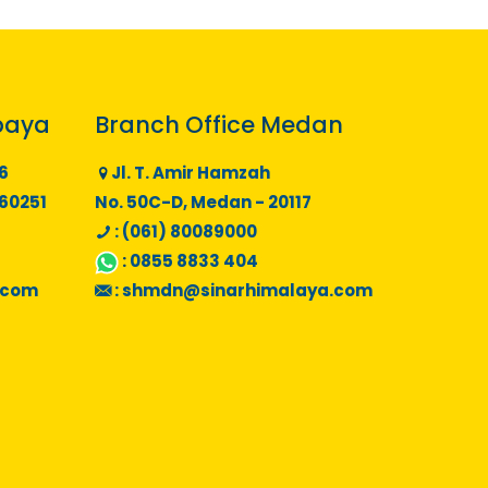
baya
Branch Office Medan
6
Jl. T. Amir Hamzah
 60251
No. 50C-D, Medan - 20117
: (061) 80089000
:
0855 8833 404
.com
:
shmdn@sinarhimalaya.com