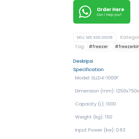
Order Here
Can I help you?
Kategor
SKU:
M0.X06.00018
Tag:
#freezer
#freezerki
Deskripsi
Specification
Model: SLLD4-1000F
Dimension (mm): 1250x750
Capacity (L): 1000
Weight (kg): 150
Input Power (kw): 0.63