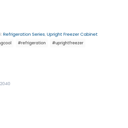
i:
Refrigeration Series
,
Upright Freezer Cabinet
ngcool
#refrigeration
#uprightfreezer
x2040