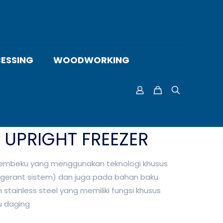
ESSING
WOODWORKING
 UPRIGHT FREEZER
 pembeku yang menggunakan teknologi khusus
rigerant sistem) dan juga pada bahan baku
tainless steel yang memiliki fungsi khusus
 daging