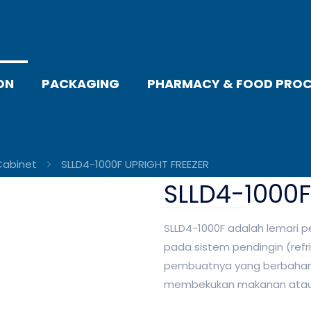
ON
PACKAGING
PHARMACY & FOOD PROC
Cabinet
SLLD4-1000F UPRIGHT FREEZER
SLLD4-1000F
SLLD4-1000F adalah lemari
pada sistem pendingin (ref
pembuatnya yang berbahan s
membekukan makanan atau