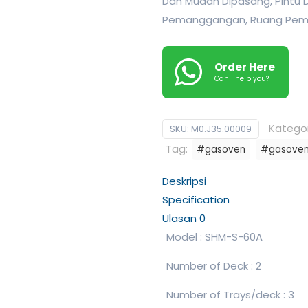
Dan Mudah Dipasang, Pintu
Pemanggangan, Ruang Pema
Order Here
Can I help you?
Kategor
SKU:
M0.J35.00009
Tag:
#gasoven
#gasovena
Deskripsi
Specification
Ulasan
0
Model : SHM-S-60A
Number of Deck : 2
Number of Trays/deck : 3