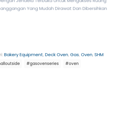
 Dengan Jendela Terbuka Untuk Mengakses Ruang
nggangan Yang Mudah Dirawat Dan Dibersihkan
i:
Bakery Equipment
,
Deck Oven
,
Gas
,
Oven
,
SHM
lloutside
#gasovenseries
#oven