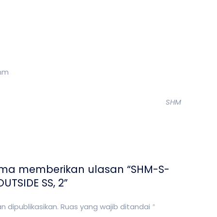
7mm
SHM
ama memberikan ulasan “SHM-S-
UTSIDE SS, 2”
 dipublikasikan.
Ruas yang wajib ditandai
*