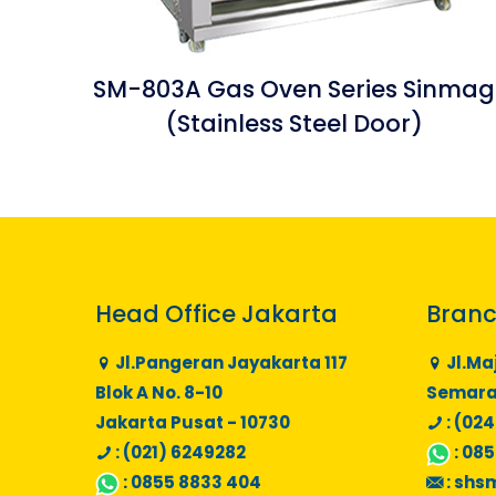
SM-803A Gas Oven Series Sinmag
(Stainless Steel Door)
Head Office Jakarta
Branc
Jl.Pangeran Jayakarta 117
Jl.Ma
Blok A No. 8-10
Semaran
Jakarta Pusat - 10730
: (024
: (021) 6249282
:
085
:
0855 8833 404
:
shs