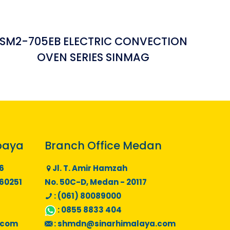
SM2-705EB ELECTRIC CONVECTION
OVEN SERIES SINMAG
baya
Branch Office Medan
6
Jl. T. Amir Hamzah
 60251
No. 50C-D, Medan - 20117
: (061) 80089000
:
0855 8833 404
.com
:
shmdn@sinarhimalaya.com