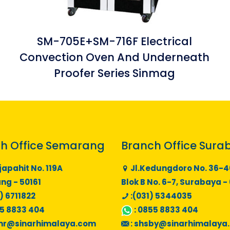
SM-705E+SM-716F Electrical
Convection Oven And Underneath
Proofer Series Sinmag
h Office Semarang
Branch Office Sura
japahit No. 119A
Jl.Kedungdoro No. 36-4
g - 50161
Blok B No. 6-7, Surabaya -
) 6711822
:(031) 5344035
5 8833 404
:
0855 8833 404
mr@sinarhimalaya.com
:
shsby@sinarhimalaya