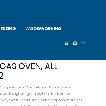
ESSING
WOODWORKING
GAS OVEN, ALL
2
ang Memakai Gas Sebagai Bahan Bakar ,
awatir Lagi Dengan Tagihan Listrik Anda.
n Ini, Oven Terdiri Dari Deck Yang Dapat Dilepas