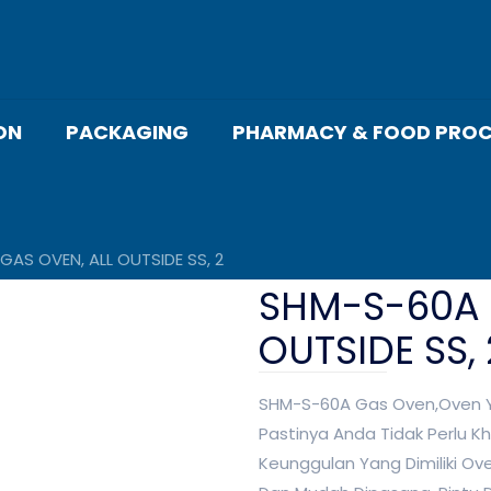
ON
PACKAGING
PHARMACY & FOOD PROC
AS OVEN, ALL OUTSIDE SS, 2
SHM-S-60A 
OUTSIDE SS, 
SHM-S-60A Gas Oven,Oven Y
Pastinya Anda Tidak Perlu Kh
Keunggulan Yang Dimiliki Ove