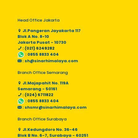
Head Office Jakarta
Jl.Pangeran Jayakarta 117
Blok A No. 8-10
Jakarta Pusat - 10730
: (021) 6249282
:
0855 8833 404
:
sh@sinarhimalaya.com
Branch Office Semarang
Jl.Majapahit No. 119A
Semarang - 50161
: (024) 6711822
:
0855 8833 404
:
shsmr@sinarhimalaya.com
Branch Office Surabaya
Jl.Kedungdoro No. 36-46
Blok B No. 6-7, Surabaya - 60251