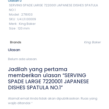
Ulasan
0
SERVING SPADE LARGE 7220001 JAPANESE DISHES SPATULA
NO.1
Model : 2716103
SKU : U4.L11.00009
Merk : King Baker
Size : 120 mm
Brands
King Baker
Ulasan
Belum ada ulasan.
Jadilah yang pertama
memberikan ulasan “SERVING
SPADE LARGE 7220001 JAPANESE
DISHES SPATULA NO.1”
Alamat email Anda tidak akan dipublikasikan.
Ruas yang
wajib ditandai
*