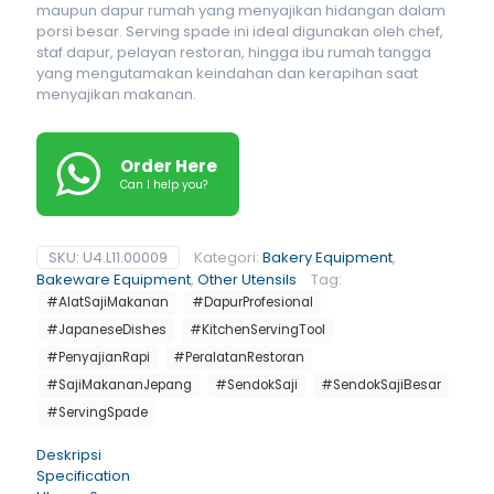
maupun dapur rumah yang menyajikan hidangan dalam
porsi besar. Serving spade ini ideal digunakan oleh chef,
staf dapur, pelayan restoran, hingga ibu rumah tangga
yang mengutamakan keindahan dan kerapihan saat
menyajikan makanan.
Order Here
Can I help you?
SKU:
U4.L11.00009
Kategori:
Bakery Equipment
,
Bakeware Equipment
,
Other Utensils
Tag:
#AlatSajiMakanan
#DapurProfesional
#JapaneseDishes
#KitchenServingTool
#PenyajianRapi
#PeralatanRestoran
#SajiMakananJepang
#SendokSaji
#SendokSajiBesar
#ServingSpade
Deskripsi
Specification