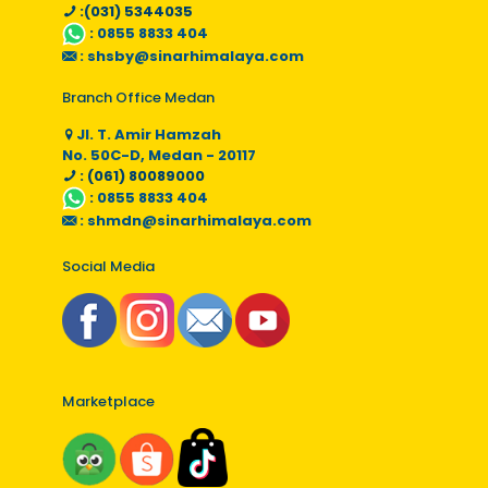
:(031) 5344035
:
0855 8833 404
:
shsby@sinarhimalaya.com
Branch Office Medan
Jl. T. Amir Hamzah
No. 50C-D, Medan - 20117
: (061) 80089000
:
0855 8833 404
:
shmdn@sinarhimalaya.com
Social Media
Marketplace