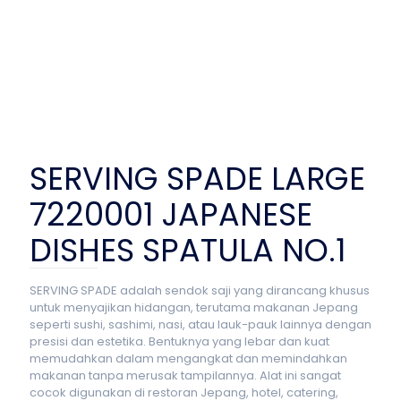
SERVING SPADE LARGE
7220001 JAPANESE
DISHES SPATULA NO.1
SERVING SPADE adalah sendok saji yang dirancang khusus
untuk menyajikan hidangan, terutama makanan Jepang
seperti sushi, sashimi, nasi, atau lauk-pauk lainnya dengan
presisi dan estetika. Bentuknya yang lebar dan kuat
memudahkan dalam mengangkat dan memindahkan
makanan tanpa merusak tampilannya. Alat ini sangat
cocok digunakan di restoran Jepang, hotel, catering,