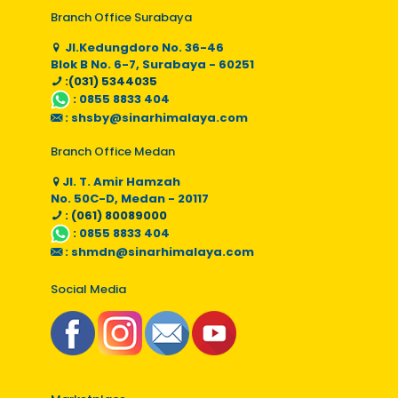
Branch Office Surabaya
Jl.Kedungdoro No. 36-46
Blok B No. 6-7, Surabaya - 60251
:(031) 5344035
:
0855 8833 404
:
shsby@sinarhimalaya.com
Branch Office Medan
Jl. T. Amir Hamzah
No. 50C-D, Medan - 20117
: (061) 80089000
:
0855 8833 404
:
shmdn@sinarhimalaya.com
Social Media