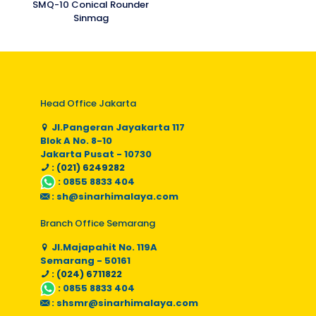
SMQ-10 Conical Rounder
Sinmag
Head Office Jakarta
Jl.Pangeran Jayakarta 117
Blok A No. 8-10
Jakarta Pusat - 10730
: (021) 6249282
:
0855 8833 404
:
sh@sinarhimalaya.com
Branch Office Semarang
Jl.Majapahit No. 119A
Semarang - 50161
: (024) 6711822
:
0855 8833 404
:
shsmr@sinarhimalaya.com