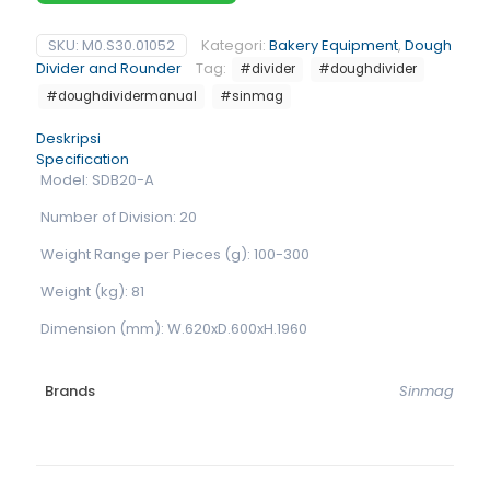
SKU:
M0.S30.01052
Kategori:
Bakery Equipment
,
Dough
Divider and Rounder
Tag:
#divider
#doughdivider
#doughdividermanual
#sinmag
Deskripsi
Specification
Model: SDB20-A
Number of Division: 20
Weight Range per Pieces (g): 100-300
Weight (kg): 81
Dimension (mm): W.620xD.600xH.1960
Brands
Sinmag