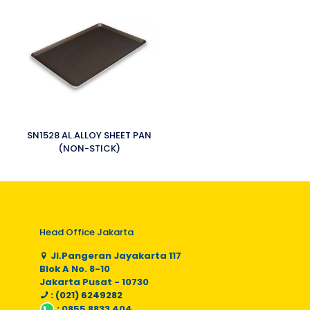
SN1528 AL.ALLOY SHEET PAN
(NON-STICK)
Head Office Jakarta
Jl.Pangeran Jayakarta 117
Blok A No. 8-10
Jakarta Pusat - 10730
: (021) 6249282
:
0855 8833 404