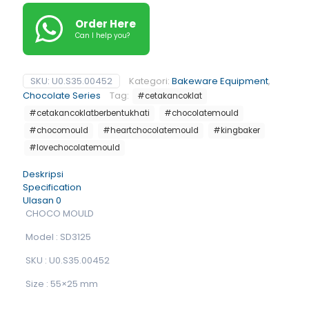
Order Here
Can I help you?
SKU:
U0.S35.00452
Kategori:
Bakeware Equipment
,
Chocolate Series
Tag:
#cetakancoklat
#cetakancoklatberbentukhati
#chocolatemould
#chocomould
#heartchocolatemould
#kingbaker
#lovechocolatemould
Deskripsi
Specification
Ulasan
0
CHOCO MOULD
Model : SD3125
SKU : U0.S35.00452
Size : 55×25 mm