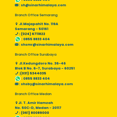
:
sh@sinarhimalaya.com
Branch Office Semarang
Jl.Majapahit No. 119A
Semarang - 50161
: (024) 6711822
:
0855 8833 404
:
shsmr@sinarhimalaya.com
Branch Office Surabaya
Jl.Kedungdoro No. 36-46
Blok B No. 6-7, Surabaya - 60251
:(031) 5344035
:
0855 8833 404
:
shsby@sinarhimalaya.com
Branch Office Medan
Jl. T. Amir Hamzah
No. 50C-D, Medan - 20117
: (061) 80089000