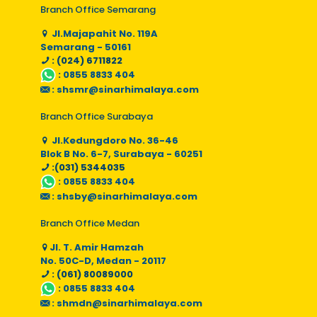
Branch Office Semarang
Jl.Majapahit No. 119A
Semarang - 50161
: (024) 6711822
:
0855 8833 404
:
shsmr@sinarhimalaya.com
Branch Office Surabaya
Jl.Kedungdoro No. 36-46
Blok B No. 6-7, Surabaya - 60251
:(031) 5344035
:
0855 8833 404
:
shsby@sinarhimalaya.com
Branch Office Medan
Jl. T. Amir Hamzah
No. 50C-D, Medan - 20117
: (061) 80089000
:
0855 8833 404
:
shmdn@sinarhimalaya.com