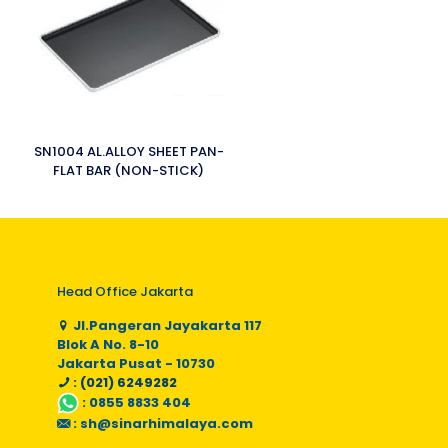
SN1004 AL.ALLOY SHEET PAN-
FLAT BAR (NON-STICK)
Head Office Jakarta
Jl.Pangeran Jayakarta 117
Blok A No. 8-10
Jakarta Pusat - 10730
: (021) 6249282
:
0855 8833 404
:
sh@sinarhimalaya.com