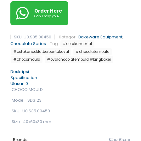
Order Here
Can I help you?
SKU:
U0.S35.00450
Kategori:
Bakeware Equipment
,
Chocolate Series
Tag:
#cetakancoklat
#cetakancoklatberbentukoval
#chocolatemould
#chocomould
#ovalchocolatemould #kingbaker
Deskripsi
Specification
Ulasan
0
CHOCO MOULD
Model : SD3123
SKU : U0.S35.00450
Size : 40x60x30 mm
Brands
King Baker