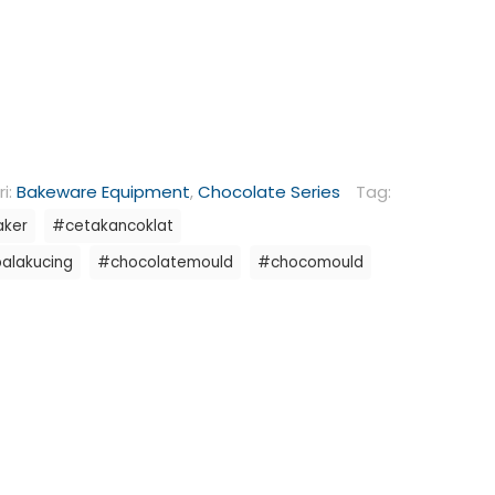
i:
Bakeware Equipment
,
Chocolate Series
Tag:
aker
#cetakancoklat
alakucing
#chocolatemould
#chocomould