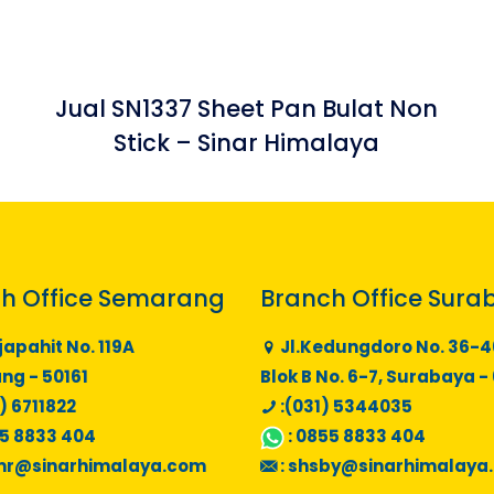
Jual SN1337 Sheet Pan Bulat Non
Stick – Sinar Himalaya
h Office Semarang
Branch Office Sura
japahit No. 119A
Jl.Kedungdoro No. 36-4
g - 50161
Blok B No. 6-7, Surabaya -
) 6711822
:(031) 5344035
5 8833 404
:
0855 8833 404
mr@sinarhimalaya.com
:
shsby@sinarhimalaya