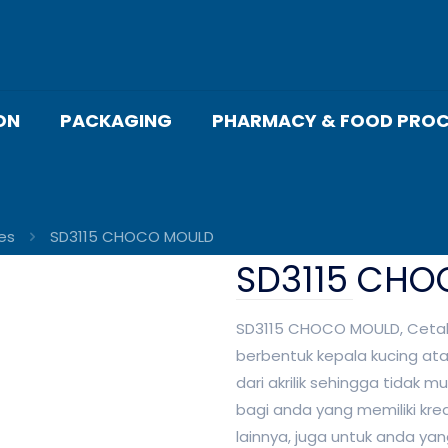
ON
PACKAGING
PHARMACY & FOOD PROC
es
SD3115 CHOCO MOULD
SD3115 CH
SD3115 CHOCO MOULD, Cetak
berbentuk kepala kucing ata
dari akrilik sehingga tidak 
bagi anda yang memiliki kr
lainnya, juga untuk anda y