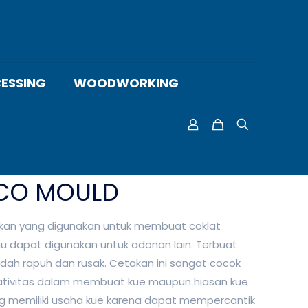
ESSING
WOODWORKING
OCO MOULD
an yang digunakan untuk membuat coklat
u dapat digunakan untuk adonan lain. Terbuat
mudah rapuh dan rusak. Cetakan ini sangat cocok
eativitas dalam membuat kue maupun hiasan kue
ang memiliki usaha kue karena dapat mempercantik