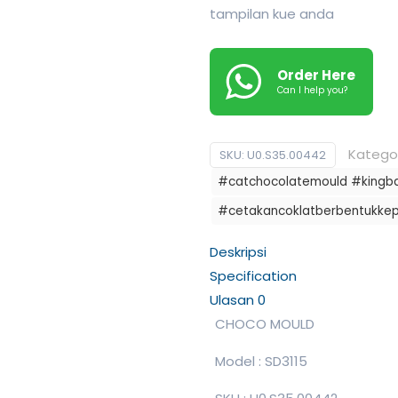
tampilan kue anda
Order Here
Can I help you?
Kategor
SKU:
U0.S35.00442
#catchocolatemould #kingb
#cetakancoklatberbentukkep
Deskripsi
Specification
Ulasan
0
CHOCO MOULD
Model : SD3115