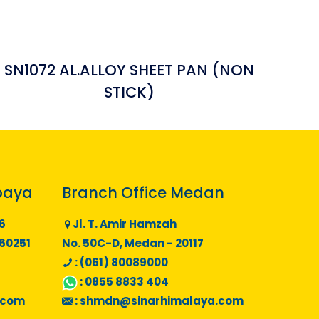
SN1072 AL.ALLOY SHEET PAN (NON
STICK)
baya
Branch Office Medan
6
Jl. T. Amir Hamzah
 60251
No. 50C-D, Medan - 20117
: (061) 80089000
:
0855 8833 404
.com
:
shmdn@sinarhimalaya.com