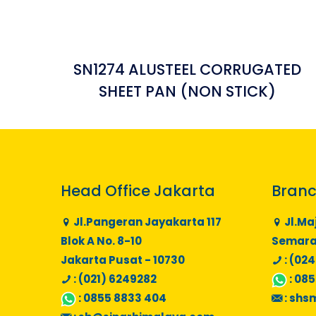
SN1274 ALUSTEEL CORRUGATED
SHEET PAN (NON STICK)
Head Office Jakarta
Branc
Jl.Pangeran Jayakarta 117
Jl.Ma
Blok A No. 8-10
Semaran
Jakarta Pusat - 10730
: (024
: (021) 6249282
:
085
:
0855 8833 404
:
shs