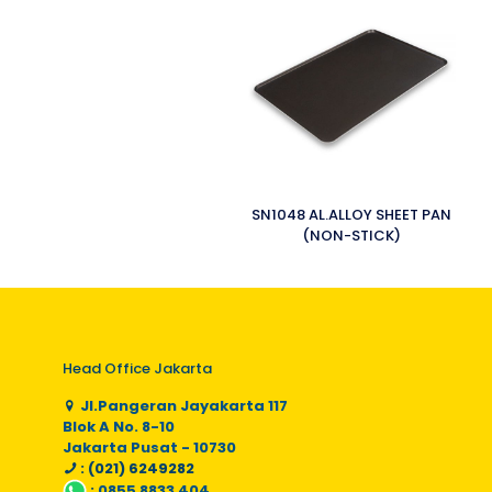
SN1048 AL.ALLOY SHEET PAN
(NON-STICK)
Head Office Jakarta
Jl.Pangeran Jayakarta 117
Blok A No. 8-10
Jakarta Pusat - 10730
: (021) 6249282
:
0855 8833 404