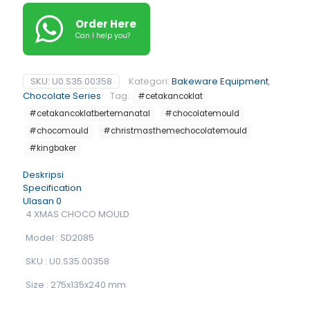
Order Here
Can I help you?
SKU:
U0.S35.00358
Kategori:
Bakeware Equipment
,
Chocolate Series
Tag:
#cetakancoklat
#cetakancoklatbertemanatal
#chocolatemould
#chocomould
#christmasthemechocolatemould
#kingbaker
Deskripsi
Specification
Ulasan
0
4 XMAS CHOCO MOULD
Model : SD2085
SKU : U0.S35.00358
Size : 275x135x240 mm