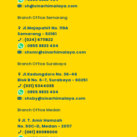
:
sh@sinarhimalaya.com
Branch Office Semarang
Jl.Majapahit No. 119A
Semarang - 50161
: (024) 6711822
:
0855 8833 404
:
shsmr@sinarhimalaya.com
Branch Office Surabaya
Jl.Kedungdoro No. 36-46
Blok B No. 6-7, Surabaya - 60251
:(031) 5344035
:
0855 8833 404
:
shsby@sinarhimalaya.com
Branch Office Medan
Jl. T. Amir Hamzah
No. 50C-D, Medan - 20117
: (061) 80089000