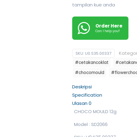
tampilan kue anda
Order Here
Can I help you?
Kategor
SKU:
U0.S35.00337
#cetakancoklat
#cetakan
#chocomould
#flowercho
Deskripsi
Specification
Ulasan
0
CHOCO MOULD 12g
Model : SD2066