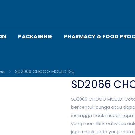
ON
PACKAGING
PHARMACY & FOOD PROC
es
SD2066 CHOCO MOULD 12g
SD2066 CH
SD2066 CHOCO MOULD, Ceta
berbentuk bunga atau dapat 
sehingga tidak mudah rapuh
yang memiliki kreativitas 
juga untuk anda yang memil