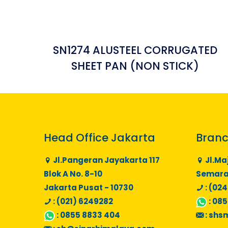
SN1274 ALUSTEEL CORRUGATED
SHEET PAN (NON STICK)
Head Office Jakarta
Branc
Jl.Pangeran Jayakarta 117
Jl.Ma
Blok A No. 8-10
Semaran
Jakarta Pusat - 10730
: (024
: (021) 6249282
:
085
:
0855 8833 404
:
shs