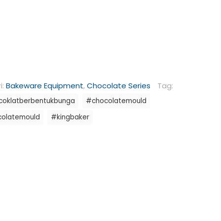
i:
Bakeware Equipment
,
Chocolate Series
Tag:
coklatberbentukbunga
#chocolatemould
colatemould
#kingbaker