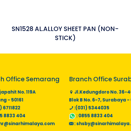
SN1528 AL.ALLOY SHEET PAN (NON-
STICK)
h Office Semarang
Branch Office Sura
japahit No. 119A
Jl.Kedungdoro No. 36-4
g - 50161
Blok B No. 6-7, Surabaya -
) 6711822
:(031) 5344035
5 8833 404
:
0855 8833 404
mr@sinarhimalaya.com
:
shsby@sinarhimalaya