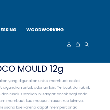
ESSING
WOODWORKING
OCO MOULD 12g
kan yang digunakan untuk membuat coklat
digunakan untuk adonan lain. Terbuat dari akrilik
 dan rusak. Cetakan ini sangat cocok bagi anda
dalam membuat kue maupun hiasan kue lainnya,
iki usaha kue karena dapat mempercantik