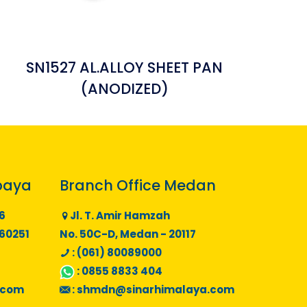
SN1527 AL.ALLOY SHEET PAN
(ANODIZED)
baya
Branch Office Medan
6
Jl. T. Amir Hamzah
 60251
No. 50C-D, Medan - 20117
: (061) 80089000
:
0855 8833 404
.com
:
shmdn@sinarhimalaya.com