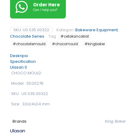
Order Here
Can I help you?
SKU:
U0.S35.00322
Kategori:
Bakeware Equipment
,
Chocolate Series
Tag:
#cetakancoklat
#chocolatemould
#chocomould
#kingbaker
Deskripsi
Specification
Ulasan
0
CHOCO MOULD
Model : SD2027B
SKU : U0.S35.00322
Size : 32x24x24 mm
Brands
King Baker
Ulasan