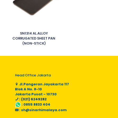
SN1314 AL.ALLOY
CORRUGATED SHEET PAN
(NON-STICK)
Head Office Jakarta
Jl.Pangeran Jayakarta 117
Blok A No. 8-10
Jakarta Pusat - 10730
: (021) 6249282
:
0855 8833 404
:
sh@sinarhimalaya.com