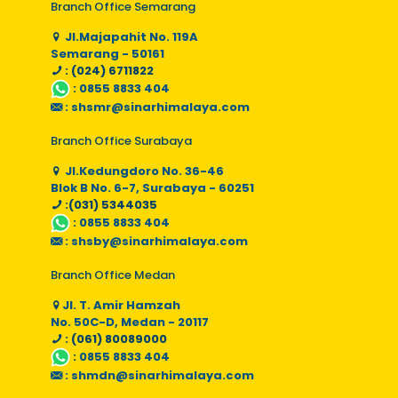
Branch Office Semarang
Jl.Majapahit No. 119A
Semarang - 50161
: (024) 6711822
:
0855 8833 404
:
shsmr@sinarhimalaya.com
Branch Office Surabaya
Jl.Kedungdoro No. 36-46
Blok B No. 6-7, Surabaya - 60251
:(031) 5344035
:
0855 8833 404
:
shsby@sinarhimalaya.com
Branch Office Medan
Jl. T. Amir Hamzah
No. 50C-D, Medan - 20117
: (061) 80089000
:
0855 8833 404
:
shmdn@sinarhimalaya.com