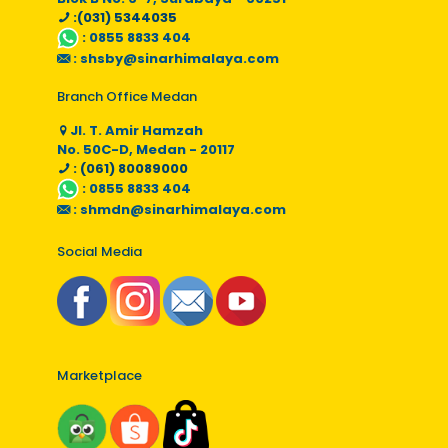
:(031) 5344035
:
0855 8833 404
:
shsby@sinarhimalaya.com
Branch Office Medan
Jl. T. Amir Hamzah
No. 50C-D, Medan - 20117
: (061) 80089000
:
0855 8833 404
:
shmdn@sinarhimalaya.com
Social Media
Marketplace