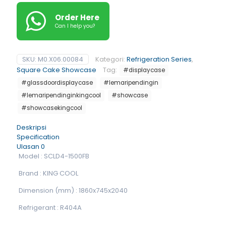
Order Here
Can I help you?
SKU:
M0.X06.00084
Kategori:
Refrigeration Series
,
Square Cake Showcase
Tag:
#displaycase
#glassdoordisplaycase
#lemaripendingin
#lemaripendinginkingcool
#showcase
#showcasekingcool
Deskripsi
Specification
Ulasan
0
Model : SCLD4-1500FB
Brand : KING COOL
Dimension (mm) : 1860x745x2040
Refrigerant : R404A