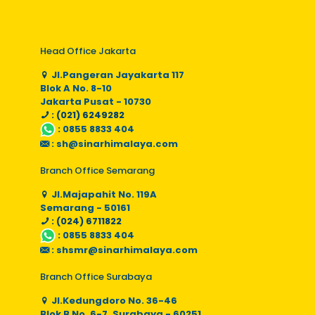
Head Office Jakarta
Jl.Pangeran Jayakarta 117
Blok A No. 8-10
Jakarta Pusat - 10730
: (021) 6249282
:
0855 8833 404
:
sh@sinarhimalaya.com
Branch Office Semarang
Jl.Majapahit No. 119A
Semarang - 50161
: (024) 6711822
:
0855 8833 404
:
shsmr@sinarhimalaya.com
Branch Office Surabaya
Jl.Kedungdoro No. 36-46
Blok B No. 6-7, Surabaya - 60251