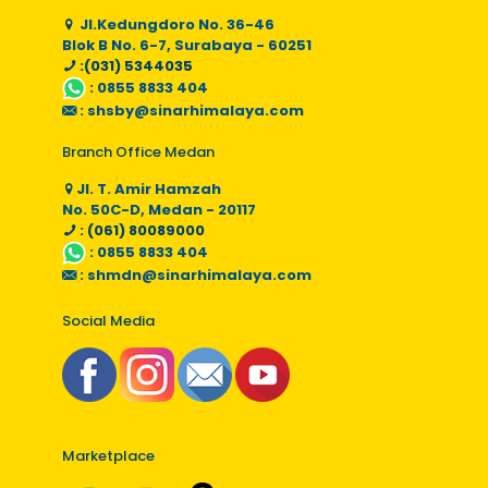
Jl.Kedungdoro No. 36-46
Blok B No. 6-7, Surabaya - 60251
:(031) 5344035
:
0855 8833 404
:
shsby@sinarhimalaya.com
Branch Office Medan
Jl. T. Amir Hamzah
No. 50C-D, Medan - 20117
: (061) 80089000
:
0855 8833 404
:
shmdn@sinarhimalaya.com
Social Media
Marketplace