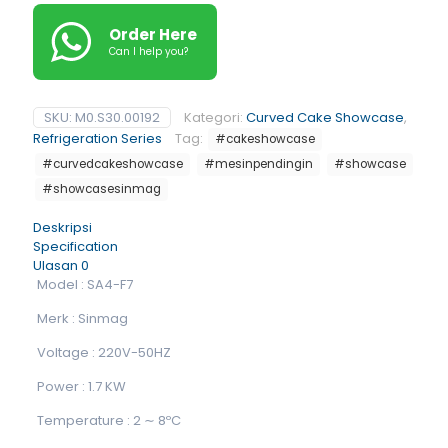
Order Here
Can I help you?
SKU:
M0.S30.00192
Kategori:
Curved Cake Showcase
,
Refrigeration Series
Tag:
#cakeshowcase
#curvedcakeshowcase
#mesinpendingin
#showcase
#showcasesinmag
Deskripsi
Specification
Ulasan
0
Model : SA4-F7
Merk : Sinmag
Voltage : 220V-50HZ
Power : 1.7 KW
Temperature : 2 ∼ 8ºC