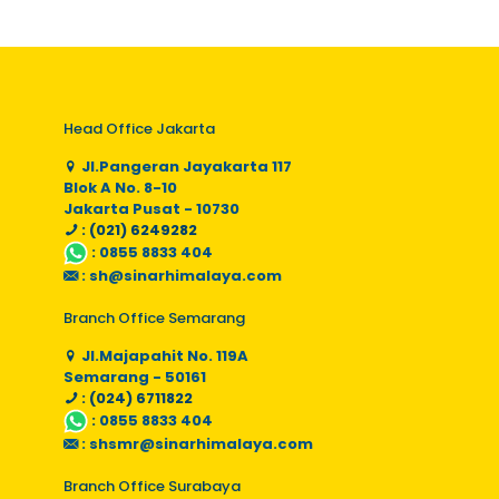
Head Office Jakarta
Jl.Pangeran Jayakarta 117
Blok A No. 8-10
Jakarta Pusat - 10730
: (021) 6249282
:
0855 8833 404
:
sh@sinarhimalaya.com
Branch Office Semarang
Jl.Majapahit No. 119A
Semarang - 50161
: (024) 6711822
:
0855 8833 404
:
shsmr@sinarhimalaya.com
Branch Office Surabaya