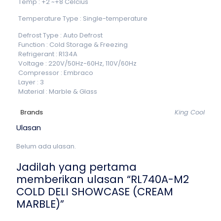
Temp : +2 ~+8 Celcius
Temperature Type : Single-temperature
Defrost Type : Auto Defrost
Function : Cold Storage & Freezing
Refrigerant : R134A
Voltage : 220V/50Hz-60Hz, 110V/60Hz
Compressor : Embraco
Layer : 3
Material : Marble & Glass
Brands
King Cool
Ulasan
Belum ada ulasan.
Jadilah yang pertama
memberikan ulasan “RL740A-M2
COLD DELI SHOWCASE (CREAM
MARBLE)”