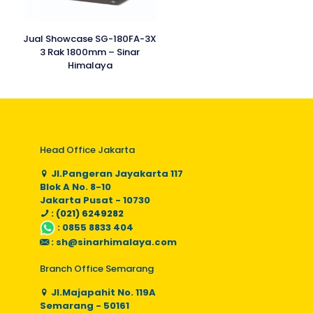
Jual Showcase SG-180FA-3X
3 Rak 1800mm – Sinar
Himalaya
Head Office Jakarta
Jl.Pangeran Jayakarta 117
Blok A No. 8-10
Jakarta Pusat - 10730
: (021) 6249282
:
0855 8833 404
:
sh@sinarhimalaya.com
Branch Office Semarang
Jl.Majapahit No. 119A
Semarang - 50161