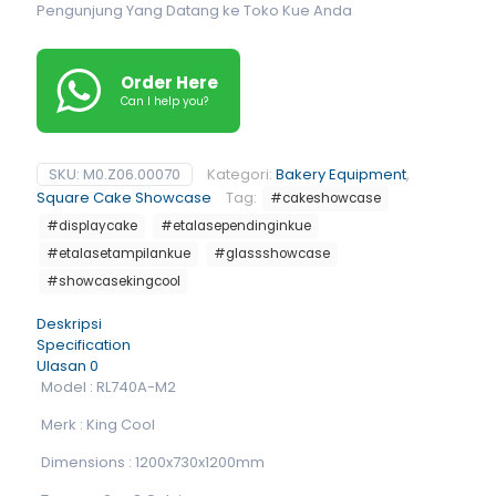
Pengunjung Yang Datang ke Toko Kue Anda
Order Here
Can I help you?
SKU:
M0.Z06.00070
Kategori:
Bakery Equipment
,
Square Cake Showcase
Tag:
#cakeshowcase
#displaycake
#etalasependinginkue
#etalasetampilankue
#glassshowcase
#showcasekingcool
Deskripsi
Specification
Ulasan
0
Model : RL740A-M2
Merk : King Cool
Dimensions : 1200x730x1200mm