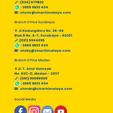
: (024) 6711822
:
0855 8833 404
:
shsmr@sinarhimalaya.com
Branch Office Surabaya
Jl.Kedungdoro No. 36-46
Blok B No. 6-7, Surabaya - 60251
:(031) 5344035
:
0855 8833 404
:
shsby@sinarhimalaya.com
Branch Office Medan
Jl. T. Amir Hamzah
No. 50C-D, Medan - 20117
: (061) 80089000
:
0855 8833 404
:
shmdn@sinarhimalaya.com
Social Media