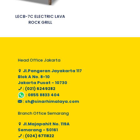
LECB-7C ELECTRIC LAVA
ROCK GRILL
Head Office Jakarta
Jl.Pangeran Jayakarta 117
Blok A No. 8-10
Jakarta Pusat - 10730
: (021) 6249282
:
0855 8833 404
:
sh@sinarhimalaya.com
Branch Office Semarang
Jl.Majapahit No. 119A
Semarang - 50161
: (024) 6711822