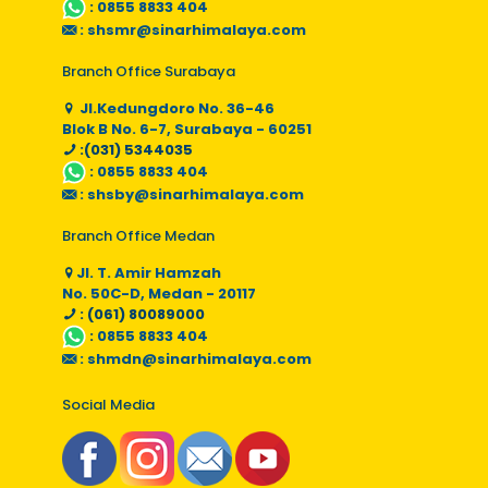
:
0855 8833 404
:
shsmr@sinarhimalaya.com
Branch Office Surabaya
Jl.Kedungdoro No. 36-46
Blok B No. 6-7, Surabaya - 60251
:(031) 5344035
:
0855 8833 404
:
shsby@sinarhimalaya.com
Branch Office Medan
Jl. T. Amir Hamzah
No. 50C-D, Medan - 20117
: (061) 80089000
:
0855 8833 404
:
shmdn@sinarhimalaya.com
Social Media