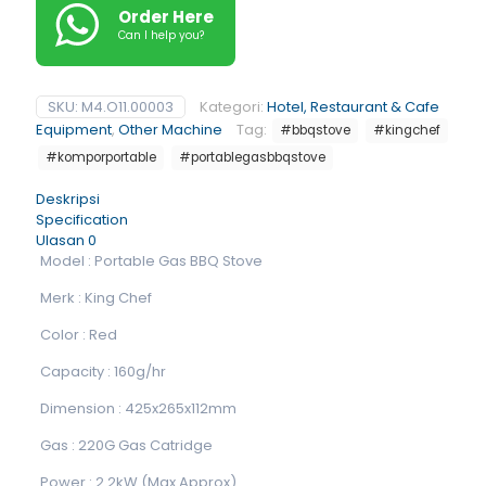
Order Here
Can I help you?
SKU:
M4.O11.00003
Kategori:
Hotel, Restaurant & Cafe
Equipment
,
Other Machine
Tag:
#bbqstove
#kingchef
#komporportable
#portablegasbbqstove
Deskripsi
Specification
Ulasan
0
Model : Portable Gas BBQ Stove
Merk : King Chef
Color : Red
Capacity : 160g/hr
Dimension : 425x265x112mm
Gas : 220G Gas Catridge
Power : 2.2kW (Max Approx)