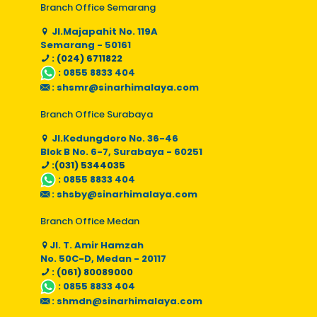
Branch Office Semarang
Jl.Majapahit No. 119A
Semarang - 50161
: (024) 6711822
:
0855 8833 404
:
shsmr@sinarhimalaya.com
Branch Office Surabaya
Jl.Kedungdoro No. 36-46
Blok B No. 6-7, Surabaya - 60251
:(031) 5344035
:
0855 8833 404
:
shsby@sinarhimalaya.com
Branch Office Medan
Jl. T. Amir Hamzah
No. 50C-D, Medan - 20117
: (061) 80089000
:
0855 8833 404
:
shmdn@sinarhimalaya.com