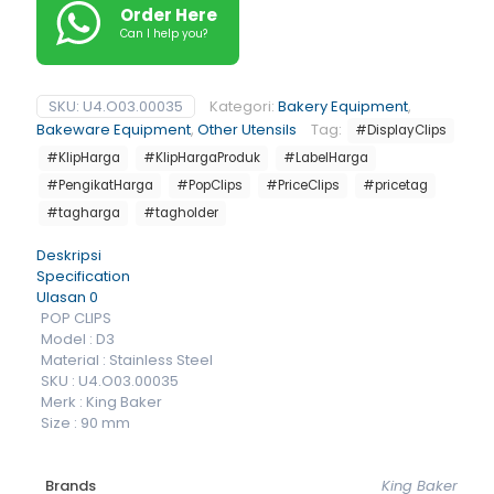
Order Here
Can I help you?
SKU:
U4.O03.00035
Kategori:
Bakery Equipment
,
Bakeware Equipment
,
Other Utensils
Tag:
#DisplayClips
#KlipHarga
#KlipHargaProduk
#LabelHarga
#PengikatHarga
#PopClips
#PriceClips
#pricetag
#tagharga
#tagholder
Deskripsi
Specification
Ulasan
0
POP CLIPS
Model : D3
Material : Stainless Steel
SKU : U4.O03.00035
Merk : King Baker
Size : 90 mm
Brands
King Baker