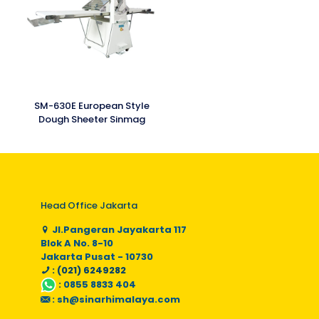
SM-630E European Style
Dough Sheeter Sinmag
Head Office Jakarta
Jl.Pangeran Jayakarta 117
Blok A No. 8-10
Jakarta Pusat - 10730
: (021) 6249282
:
0855 8833 404
:
sh@sinarhimalaya.com