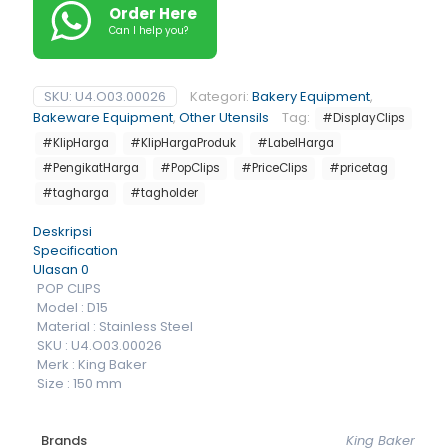
Order Here
Can I help you?
SKU:
U4.O03.00026
Kategori:
Bakery Equipment
,
Bakeware Equipment
,
Other Utensils
Tag:
#DisplayClips
#KlipHarga
#KlipHargaProduk
#LabelHarga
#PengikatHarga
#PopClips
#PriceClips
#pricetag
#tagharga
#tagholder
Deskripsi
Specification
Ulasan
0
POP CLIPS
Model : D15
Material : Stainless Steel
SKU : U4.O03.00026
Merk : King Baker
Size : 150 mm
Brands
King Baker