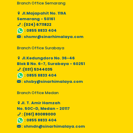
Branch Office Semarang
Jl.Majapahit No. 119A
Semarang - 50161
: (024) 6711822
:
0855 8833 404
:
shsmr@sinarhimalaya.com
Branch Office Surabaya
Jl.Kedungdoro No. 36-46
Blok B No. 6-7, Surabaya - 60251
:(031) 5344035
:
0855 8833 404
:
shsby@sinarhimalaya.com
Branch Office Medan
Jl. T. Amir Hamzah
No. 50C-D, Medan - 20117
: (061) 80089000
:
0855 8833 404
:
shmdn@sinarhimalaya.com