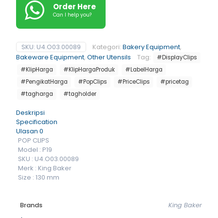
Order Here
Can I help you?
SKU:
U4.O03.00089
Kategori:
Bakery Equipment
,
Bakeware Equipment
,
Other Utensils
Tag:
#DisplayClips
#KlipHarga
#KlipHargaProduk
#LabelHarga
#PengikatHarga
#PopClips
#PriceClips
#pricetag
#tagharga
#tagholder
Deskripsi
Specification
Ulasan
0
POP CLIPS
Model : P19
SKU : U4.O03.00089
Merk : King Baker
Size : 130 mm
Brands
King Baker