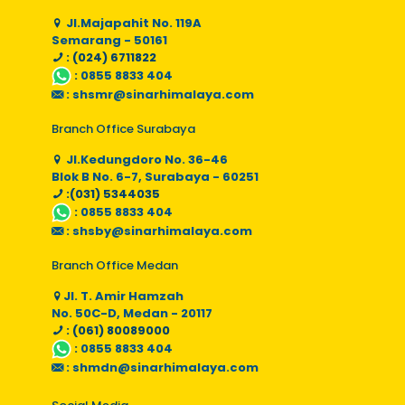
Jl.Majapahit No. 119A
Semarang - 50161
: (024) 6711822
:
0855 8833 404
:
shsmr@sinarhimalaya.com
Branch Office Surabaya
Jl.Kedungdoro No. 36-46
Blok B No. 6-7, Surabaya - 60251
:(031) 5344035
:
0855 8833 404
:
shsby@sinarhimalaya.com
Branch Office Medan
Jl. T. Amir Hamzah
No. 50C-D, Medan - 20117
: (061) 80089000
:
0855 8833 404
:
shmdn@sinarhimalaya.com