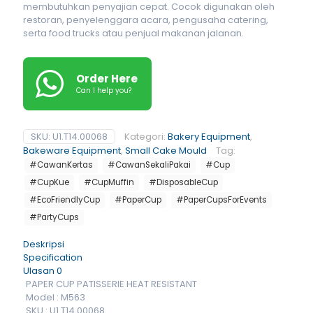
membutuhkan penyajian cepat. Cocok digunakan oleh
restoran, penyelenggara acara, pengusaha catering,
serta food trucks atau penjual makanan jalanan.
Order Here
Can I help you?
SKU:
U1.T14.00068
Kategori:
Bakery Equipment
,
Bakeware Equipment
,
Small Cake Mould
Tag:
#CawanKertas
#CawanSekaliPakai
#Cup
#CupKue
#CupMuffin
#DisposableCup
#EcoFriendlyCup
#PaperCup
#PaperCupsForEvents
#PartyCups
Deskripsi
Specification
Ulasan
0
PAPER CUP PATISSERIE HEAT RESISTANT
Model : M563
SKU : U1.T14.00068