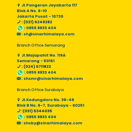
Jl.Pangeran Jayakarta 117
Blok A No. 8-10
Jakarta Pusat - 10730
: (021) 6249282
:
0855 8833 404
:
sh@sinarhimalaya.com
Branch Office Semarang
Jl.Majapahit No. 119A
Semarang - 50161
: (024) 6711822
:
0855 8833 404
:
shsmr@sinarhimalaya.com
Branch Office Surabaya
Jl.Kedungdoro No. 36-46
Blok B No. 6-7, Surabaya - 60251
:(031) 5344035
:
0855 8833 404
:
shsby@sinarhimalaya.com