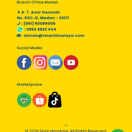
Branch Office Medan
Jl. T. Amir Hamzah
No. 50C-D, Medan - 20117
: (061) 80089000
:
0855 8833 404
:
shmdn@sinarhimalaya.com
Social Media
Marketplace
© 2026 Sinar Himalaya. All Rights Reserved.