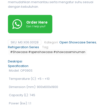
memudahkan memantau serta mengatur suhu sesuai
dengan kebutuhan.
Order Here
Can I help you?
SKU:
M0.X06.00128
Kategori:
Open Showcase Series
,
Refrigeration Series
Tag:
#Showcase #openshowcase #showcaseminuman
Deskripsi
Specification
Model: OP090S
Temperature (C): +5 ~ +10
Dimension (mm): 900x600x1900
Capacity (L): 745
Power (kw): 1.1