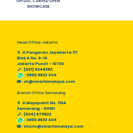
OP120C CURVED OPEN
SHOWCASE
Head Office Jakarta
Jl.Pangeran Jayakarta 117
Blok A No. 8-10
Jakarta Pusat - 10730
: (021) 6249282
:
0855 8833 404
:
sh@sinarhimalaya.com
Branch Office Semarang
Jl.Majapahit No. 119A
Semarang - 50161
: (024) 6711822
:
0855 8833 404
:
shsmr@sinarhimalaya.com