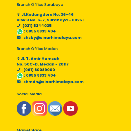
Branch Office Surabaya
Jl.Kedungdoro No. 36-46
Blok B No. 6-7, Surabaya - 60251
:(031) 5344035
:
0855 8833 404
:
shsby@sinarhimalaya.com
Branch Office Medan
Jl. T. Amir Hamzah
No. 50C-D, Medan - 20117
: (061) 80089000
:
0855 8833 404
:
shmdn@sinarhimalaya.com
Social Media
Marketplace