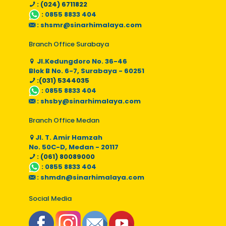
: (024) 6711822
:
0855 8833 404
:
shsmr@sinarhimalaya.com
Branch Office Surabaya
Jl.Kedungdoro No. 36-46
Blok B No. 6-7, Surabaya - 60251
:(031) 5344035
:
0855 8833 404
:
shsby@sinarhimalaya.com
Branch Office Medan
Jl. T. Amir Hamzah
No. 50C-D, Medan - 20117
: (061) 80089000
:
0855 8833 404
:
shmdn@sinarhimalaya.com
Social Media