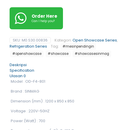
Order Here
Can I help you?
SKU:
M0.S30.00836
Kategori:
Open Showcase Series
,
Refrigeration Series
Tag:
#mesinpendingin
#openshowcase
#showcase
#showcasesinmag
Deskripsi
Specification
Ulasan
0
Model : OD-F4-801
Brand : SINMAG
Dimension (mm) : 1200 x 850 x 850
Voltage : 220V-50HZ
Power (Watt) : 700