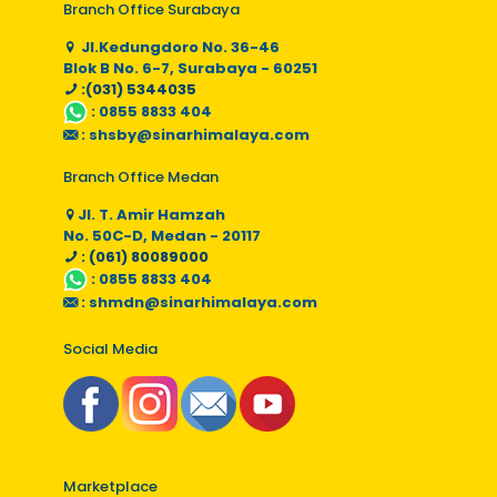
Branch Office Surabaya
Jl.Kedungdoro No. 36-46
Blok B No. 6-7, Surabaya - 60251
:(031) 5344035
:
0855 8833 404
:
shsby@sinarhimalaya.com
Branch Office Medan
Jl. T. Amir Hamzah
No. 50C-D, Medan - 20117
: (061) 80089000
:
0855 8833 404
:
shmdn@sinarhimalaya.com
Social Media
Marketplace