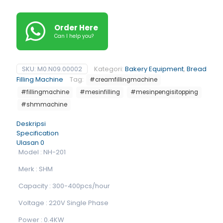
Order Here
Can I help you?
SKU:
M0.N09.00002
Kategori:
Bakery Equipment
,
Bread
Filling Machine
Tag:
#creamfillingmachine
#fillingmachine
#mesinfilling
#mesinpengisitopping
#shmmachine
Deskripsi
Specification
Ulasan
0
Model : NH-201
Merk : SHM
Capacity : 300-400pcs/hour
Voltage : 220V Single Phase
Power : 0.4KW