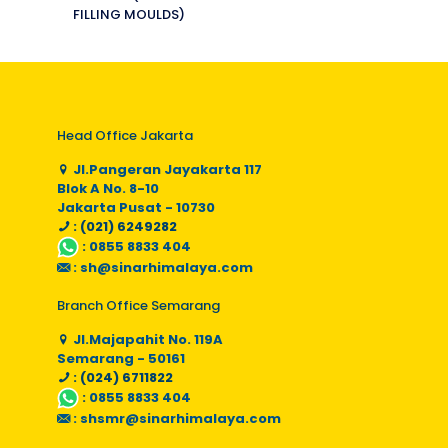
FILLING MOULDS)
Head Office Jakarta
Jl.Pangeran Jayakarta 117
Blok A No. 8-10
Jakarta Pusat - 10730
: (021) 6249282
:
0855 8833 404
:
sh@sinarhimalaya.com
Branch Office Semarang
Jl.Majapahit No. 119A
Semarang - 50161
: (024) 6711822
:
0855 8833 404
:
shsmr@sinarhimalaya.com