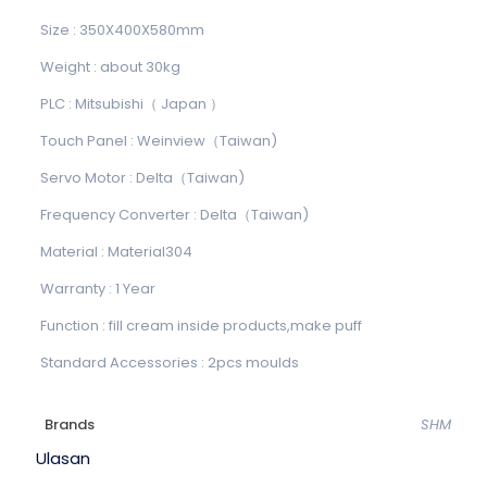
Size : 350X400X580mm
Weight : about 30kg
PLC : Mitsubishi（ Japan ）
Touch Panel : Weinview（Taiwan)
Servo Motor : Delta（Taiwan)
Frequency Converter : Delta（Taiwan)
Material : Material304
Warranty : 1 Year
Function : fill cream inside products,make puff
Standard Accessories : 2pcs moulds
Brands
SHM
Ulasan