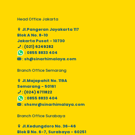
Head Office Jakarta
Jl.Pangeran Jayakarta 117
Blok A No. 8-10
Jakarta Pusat - 10730
: (021) 6249282
:
0855 8833 404
:
sh@sinarhimalaya.com
Branch Office Semarang
Jl.Majapahit No. 119A
Semarang - 50161
: (024) 6711822
:
0855 8833 404
:
shsmr@sinarhimalaya.com
Branch Office Surabaya
Jl.Kedungdoro No. 36-46
Blok B No. 6-7, Surabaya - 60251