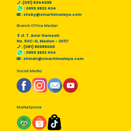
:(031) 5344035
:
0855 8833 404
:
shsby@sinarhimalaya.com
Branch Office Medan
Jl. T. Amir Hamzah
No. 50C-D, Medan - 20117
: (061) 80089000
:
0855 8833 404
:
shmdn@sinarhimalaya.com
Social Media
Marketplace