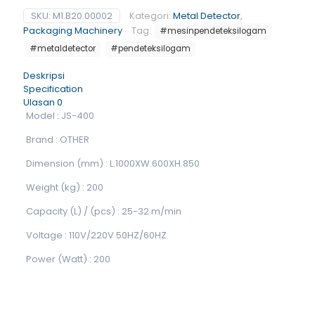
SKU:
M1.B20.00002
Kategori:
Metal Detector
,
Packaging Machinery
Tag:
#mesinpendeteksilogam
#metaldetector
#pendeteksilogam
Deskripsi
Specification
Ulasan
0
Model : JS-400
Brand : OTHER
Dimension (mm) : L.1000XW.600XH.850
Weight (kg) : 200
Capacity (L) / (pcs) : 25-32 m/min
Voltage : 110V/220V 50HZ/60HZ
Power (Watt) : 200