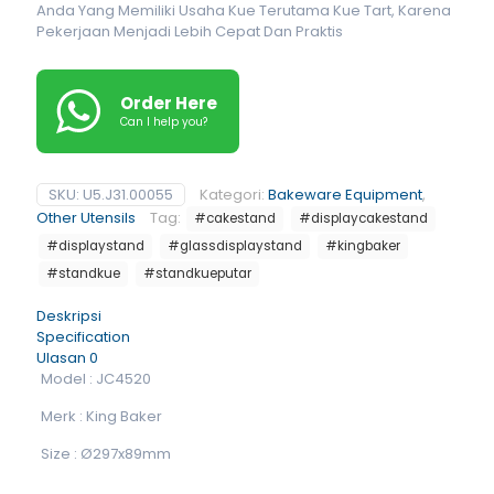
Anda Yang Memiliki Usaha Kue Terutama Kue Tart, Karena
Pekerjaan Menjadi Lebih Cepat Dan Praktis
Order Here
Can I help you?
SKU:
U5.J31.00055
Kategori:
Bakeware Equipment
,
Other Utensils
Tag:
#cakestand
#displaycakestand
#displaystand
#glassdisplaystand
#kingbaker
#standkue
#standkueputar
Deskripsi
Specification
Ulasan
0
Model : JC4520
Merk : King Baker
Size : Ø297x89mm