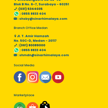
Blok B No. 6-7, Surabaya - 60251
:(031) 5344035
:
0855 8833 404
:
shsby@sinarhimalaya.com
Branch Office Medan
Jl. T. Amir Hamzah
No. 50C-D, Medan - 20117
: (061) 80089000
:
0855 8833 404
:
shmdn@sinarhimalaya.com
Social Media
Marketplace