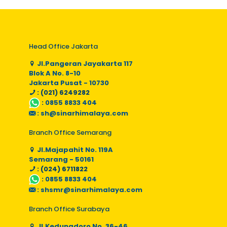
Head Office Jakarta
Jl.Pangeran Jayakarta 117
Blok A No. 8-10
Jakarta Pusat - 10730
: (021) 6249282
:
0855 8833 404
:
sh@sinarhimalaya.com
Branch Office Semarang
Jl.Majapahit No. 119A
Semarang - 50161
: (024) 6711822
:
0855 8833 404
:
shsmr@sinarhimalaya.com
Branch Office Surabaya
Jl.Kedungdoro No. 36-46