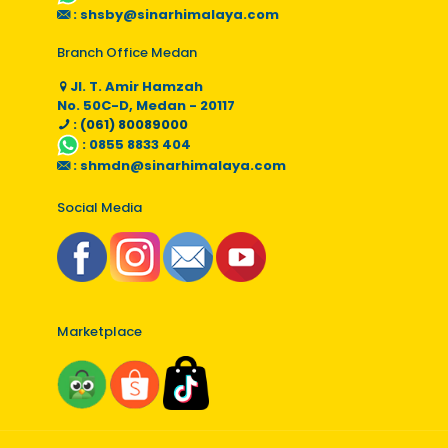
:
shsby@sinarhimalaya.com
Branch Office Medan
Jl. T. Amir Hamzah
No. 50C-D, Medan - 20117
: (061) 80089000
:
0855 8833 404
:
shmdn@sinarhimalaya.com
Social Media
Marketplace