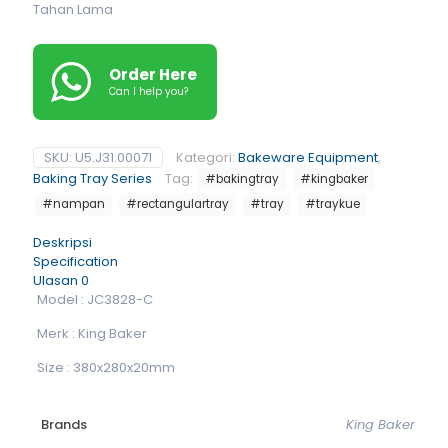
Tahan Lama
Order Here
Can I help you?
SKU:
U5.J31.00071
Kategori:
Bakeware Equipment
,
Baking Tray Series
Tag:
#bakingtray
#kingbaker
#nampan
#rectangulartray
#tray
#traykue
Deskripsi
Specification
Ulasan
0
Model : JC3828-C
Merk : King Baker
Size : 380x280x20mm
Brands
King Baker