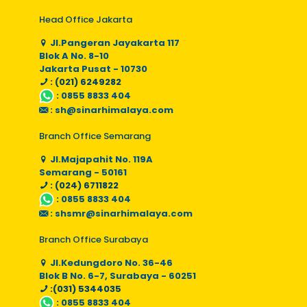
Head Office Jakarta
Jl.Pangeran Jayakarta 117
Blok A No. 8-10
Jakarta Pusat - 10730
: (021) 6249282
:
0855 8833 404
:
sh@sinarhimalaya.com
Branch Office Semarang
Jl.Majapahit No. 119A
Semarang - 50161
: (024) 6711822
:
0855 8833 404
:
shsmr@sinarhimalaya.com
Branch Office Surabaya
Jl.Kedungdoro No. 36-46
Blok B No. 6-7, Surabaya - 60251
:(031) 5344035
:
0855 8833 404