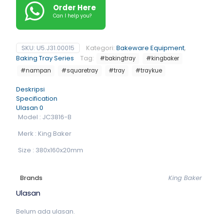
Order Here
Can I help you?
SKU:
U5.J31.00015
Kategori:
Bakeware Equipment
,
Baking Tray Series
Tag:
#bakingtray
#kingbaker
#nampan
#squaretray
#tray
#traykue
Deskripsi
Specification
Ulasan
0
Model : JC3816-B
Merk : King Baker
Size : 380x160x20mm
Brands
King Baker
Ulasan
Belum ada ulasan.