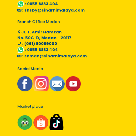
:
0855 8833 404
:
shsby@sinarhimalaya.com
Branch Office Medan
Jl. T. Amir Hamzah
No. 50C-D, Medan - 20117
: (061) 80089000
:
0855 8833 404
:
shmdn@sinarhimalaya.com
Social Media
Marketplace