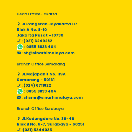
Head Office Jakarta
Jl.Pangeran Jayakarta 117
Blok A No. 8-10
Jakarta Pusat - 10730
: (021) 6249282
:
0855 8833 404
:
sh@sinarhimalaya.com
Branch Office Semarang
Jl.Majapahit No. 119A
Semarang - 50161
: (024) 6711822
:
0855 8833 404
:
shsmr@sinarhimalaya.com
Branch Office Surabaya
Jl.Kedungdoro No. 36-46
Blok B No. 6-7, Surabaya - 60251
:(031) 5344035