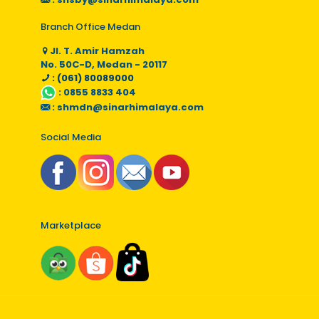
Branch Office Medan
Jl. T. Amir Hamzah
No. 50C-D, Medan - 20117
: (061) 80089000
:
0855 8833 404
:
shmdn@sinarhimalaya.com
Social Media
Marketplace