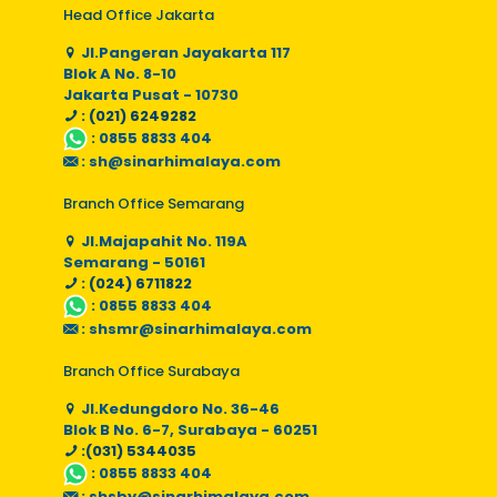
Head Office Jakarta
Jl.Pangeran Jayakarta 117
Blok A No. 8-10
Jakarta Pusat - 10730
: (021) 6249282
:
0855 8833 404
:
sh@sinarhimalaya.com
Branch Office Semarang
Jl.Majapahit No. 119A
Semarang - 50161
: (024) 6711822
:
0855 8833 404
:
shsmr@sinarhimalaya.com
Branch Office Surabaya
Jl.Kedungdoro No. 36-46
Blok B No. 6-7, Surabaya - 60251
:(031) 5344035
:
0855 8833 404
:
shsby@sinarhimalaya.com