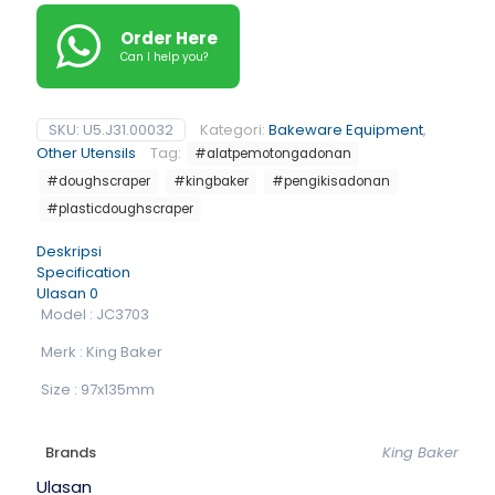
Order Here
Can I help you?
SKU:
U5.J31.00032
Kategori:
Bakeware Equipment
,
Other Utensils
Tag:
#alatpemotongadonan
#doughscraper
#kingbaker
#pengikisadonan
#plasticdoughscraper
Deskripsi
Specification
Ulasan
0
Model : JC3703
Merk : King Baker
Size : 97x135mm
Brands
King Baker
Ulasan